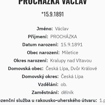
PROCHÁZKA VÁCLAV
*15.9.1891
Jméno:
Václav
Přijmení:
PROCHÁZKA
Datum narození:
15.9.1891
Obec narození:
Miletice
Okres narození:
Kralupy nad Vltavou
Domovská obec:
Česká Lípa, Dvůr Králové
Domovský okres:
Česká Lípa
Vzdělání:
ob.
Zaměstnání:
dělník
ezenční služba u rakousko-uherského útvaru:
1.p