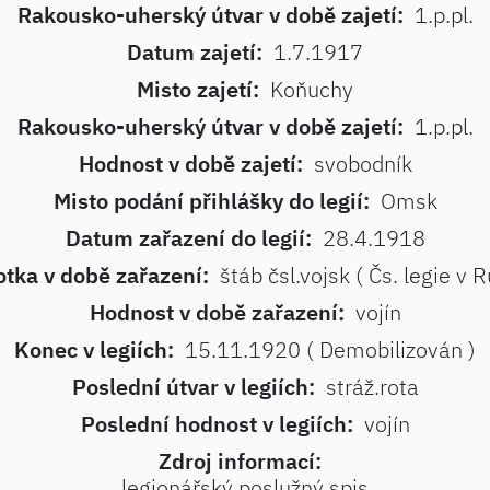
Rakousko-uherský útvar v době zajetí:
1.p.pl.
Datum zajetí:
1.7.1917
Misto zajetí:
Koňuchy
Rakousko-uherský útvar v době zajetí:
1.p.pl.
Hodnost v době zajetí:
svobodník
Misto podání přihlášky do legií:
Omsk
Datum zařazení do legií:
28.4.1918
tka v době zařazení:
štáb čsl.vojsk ( Čs. legie v 
Hodnost v době zařazení:
vojín
Konec v legiích:
15.11.1920 ( Demobilizován )
Poslední útvar v legiích:
stráž.rota
Poslední hodnost v legiích:
vojín
Zdroj informací:
legionářský poslužný spis