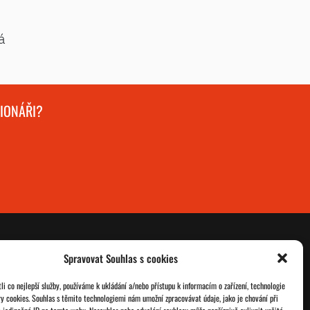
á
GIONÁŘI?
Spravovat Souhlas s cookies
O nás
Databáze legionářů
i co nejlepší služby, používáme k ukládání a/nebo přístupu k informacím o zařízení, technologie
ry cookies. Souhlas s těmito technologiemi nám umožní zpracovávat údaje, jako je chování při
Jednoty ČSOL
Pro členy