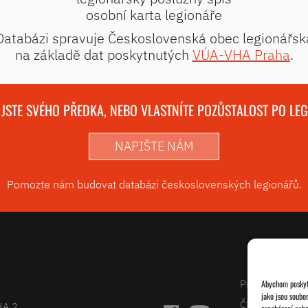
osobní karta legionáře
Databázi spravuje Československá obec legionářsk
na základě dat poskytnutých
VÚA-VHA Praha
.
 JSTE SVÉHO PŘEDKA, NEBO VLASTNÍTE POZŮSTALOST PO LE
NAPIŠTE NÁM
Pomozte nám budovat databázi československých legionářů.
Projekty
Abychom poskytl
jako jsou soubo
Články
HA 2