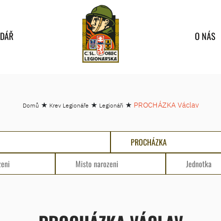
NDÁŘ
O NÁS
★
★
★
PROCHÁZKA Václav
Domů
Krev Legionáře
Legionáři