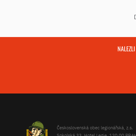
NALEZLI
Československá obec legionářská, z.s.
Sokolská 33, Hotel Legie, 120 00 PRA