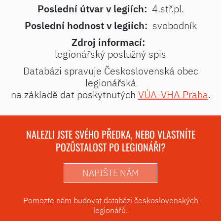
Poslední útvar v legiích:
4.stř.pl.
Poslední hodnost v legiích:
svobodník
Zdroj informací:
legionářský poslužný spis
Databázi spravuje Československá obec
legionářská
na základě dat poskytnutých
VÚA-VHA Praha
.
NALEZLI JSTE SVÉHO PŘEDKA, NEBO VLASTNÍTE
POZŮSTALOST PO LEGIONÁŘI?
NAPIŠTE NÁM
Pomozte nám budovat databázi československých
legionářů.