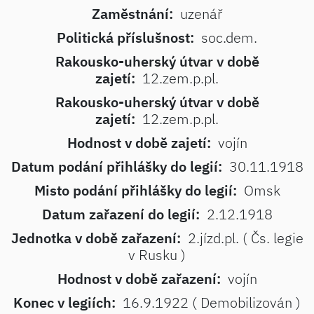
Zaměstnání:
uzenář
Politická příslušnost:
soc.dem.
Rakousko-uherský útvar v době
zajetí:
12.zem.p.pl.
Rakousko-uherský útvar v době
zajetí:
12.zem.p.pl.
Hodnost v době zajetí:
vojín
Datum podání přihlášky do legií:
30.11.1918
Misto podání přihlášky do legií:
Omsk
Datum zařazení do legií:
2.12.1918
Jednotka v době zařazení:
2.jízd.pl. ( Čs. legie
v Rusku )
Hodnost v době zařazení:
vojín
Konec v legiích:
16.9.1922 ( Demobilizován )