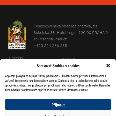
Československá obec legionářská, z.s.
Sokolská 33, Hotel Legie, 120 00 PRAHA 2
sekretariat@csol.cz
+420 224 266 235
Projekty
Kontakt
Spravovat Souhlas s cookies
Články
Databáze legionářů
Abychom poskytli co nejlepší služby, používáme k ukládání a/nebo přístupu k informacím o
Kalendář
Pro členy
zařízení, technologie jako jsou soubory cookies. Souhlas s těmito technologiemi nám umožní
O nás
zpracovávat údaje, jako je chování při procházení nebo jedinečná ID na tomto webu. Nesouhlas
Zásady cookies
nebo odvolání souhlasu může nepříznivě ovlivnit určité vlastnosti a funkce.
Jednoty ČSOL
Příjmout
Sledujte nás!