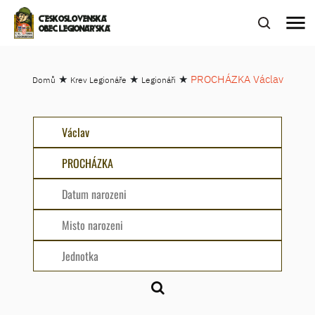
menu
ČESKOSLOVENSKÁ
OBEC LEGIONÁŘSKÁ
★
★
★
PROCHÁZKA Václav
Domů
Krev Legionáře
Legionáři