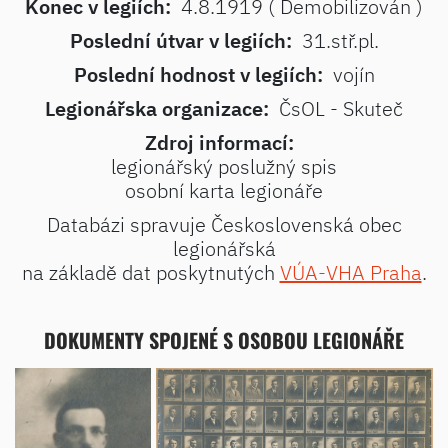
Konec v legiích:
4.8.1919 ( Demobilizován )
Poslední útvar v legiích:
31.stř.pl.
Poslední hodnost v legiích:
vojín
Legionářska organizace:
ČsOL - Skuteč
Zdroj informací:
legionářský poslužný spis
osobní karta legionáře
Databázi spravuje Československá obec
legionářská
na základě dat poskytnutých
VÚA-VHA Praha
.
DOKUMENTY SPOJENÉ S OSOBOU LEGIONÁŘE