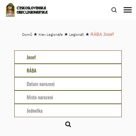
menu
ČESKOSLOVENSKÁ
OBEC LEGIONÁŘSKÁ
★
★
★
RÁBA Josef
Domů
Krev Legionáře
Legionáři