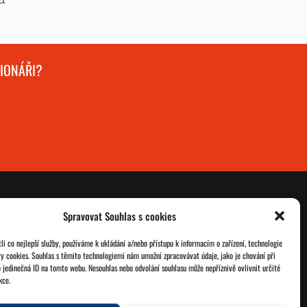
GIONÁŘI?
Spravovat Souhlas s cookies
O nás
Databáze legionářů
i co nejlepší služby, používáme k ukládání a/nebo přístupu k informacím o zařízení, technologie
ry cookies. Souhlas s těmito technologiemi nám umožní zpracovávat údaje, jako je chování při
Jednoty ČSOL
Pro členy
 jedinečná ID na tomto webu. Nesouhlas nebo odvolání souhlasu může nepříznivě ovlivnit určité
kce.
Kontakt
Zásady cookies