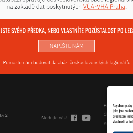
na základě dat poskytnutých
VÚA-VHA Praha
.
 JSTE SVÉHO PŘEDKA, NEBO VLASTNÍTE POZŮSTALOST PO LE
NAPIŠTE NÁM
Pomozte nám budovat databázi československých legionářů.
Projekty
Abychom poskytl
jako jsou soubo
Články
HA 2
procházení nebo
Sledujte nás!
vlastnosti a fun
Kalendář