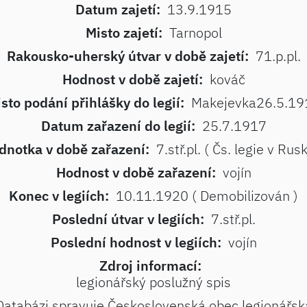
Datum zajetí:
13.9.1915
Misto zajetí:
Tarnopol
Rakousko-uherský útvar v době zajetí:
71.p.pl.
Hodnost v době zajetí:
kováč
sto podání přihlášky do legií:
Makejevka26.5.19
Datum zařazení do legií:
25.7.1917
dnotka v době zařazení:
7.stř.pl. ( Čs. legie v Rus
Hodnost v době zařazení:
vojín
Konec v legiích:
10.11.1920 ( Demobilizován )
Poslední útvar v legiích:
7.stř.pl.
Poslední hodnost v legiích:
vojín
Zdroj informací:
legionářský poslužný spis
Databázi spravuje Československá obec legionářsk