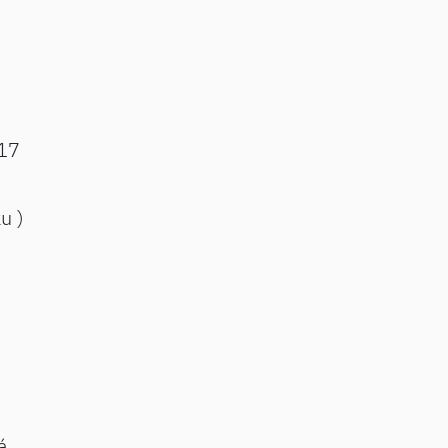
17
ku )
á