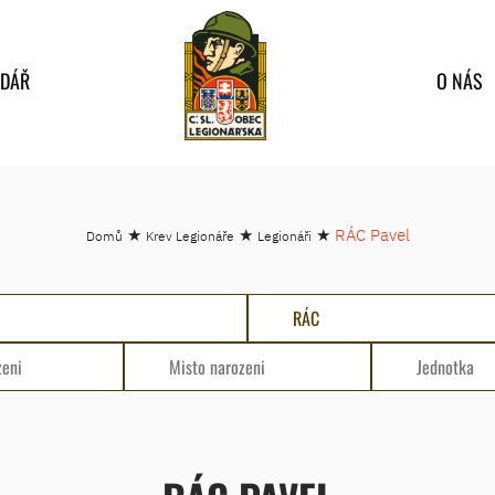
NDÁŘ
O NÁS
★
★
★
RÁC Pavel
Domů
Krev Legionáře
Legionáři