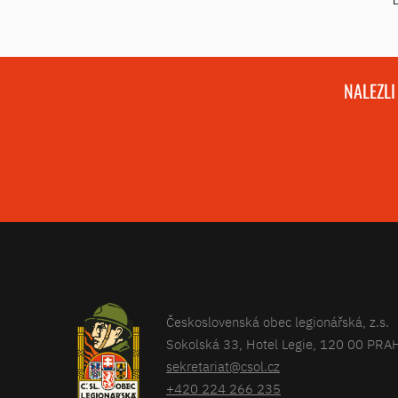
NALEZLI
Československá obec legionářská, z.s.
Sokolská 33, Hotel Legie, 120 00 PRA
sekretariat@csol.cz
+420 224 266 235