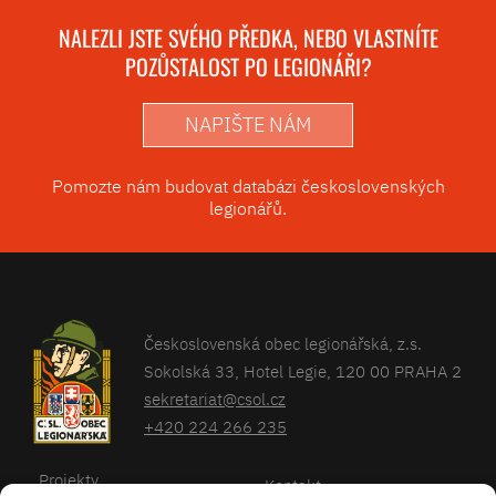
NALEZLI JSTE SVÉHO PŘEDKA, NEBO VLASTNÍTE
POZŮSTALOST PO LEGIONÁŘI?
NAPIŠTE NÁM
Pomozte nám budovat databázi československých
legionářů.
Československá obec legionářská, z.s.
Sokolská 33, Hotel Legie, 120 00 PRAHA 2
sekretariat@csol.cz
+420 224 266 235
Projekty
Kontakt