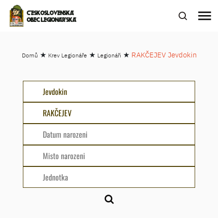
menu
ČESKOSLOVENSKÁ
OBEC LEGIONÁŘSKÁ
★
★
★
RAKČEJEV Jevdokin
Domů
Krev Legionáře
Legionáři