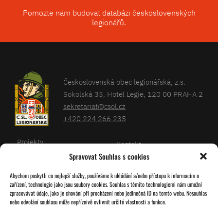
Pomozte nám budovat databázi československých
legionářů.
Československá obec legionářská, z.s.
Sokolská 33, Hotel Legie, 120 00 PRAHA 2
sekretariat@csol.cz
+420 224 266 235
Projekty
Kontakt
Spravovat Souhlas s cookies
Články
Databáze legionářů
Abychom poskytli co nejlepší služby, používáme k ukládání a/nebo přístupu k informacím o
Kalendář
Pro členy
zařízení, technologie jako jsou soubory cookies. Souhlas s těmito technologiemi nám umožní
O nás
zpracovávat údaje, jako je chování při procházení nebo jedinečná ID na tomto webu. Nesouhlas
Zásady cookies
nebo odvolání souhlasu může nepříznivě ovlivnit určité vlastnosti a funkce.
Jednoty ČSOL