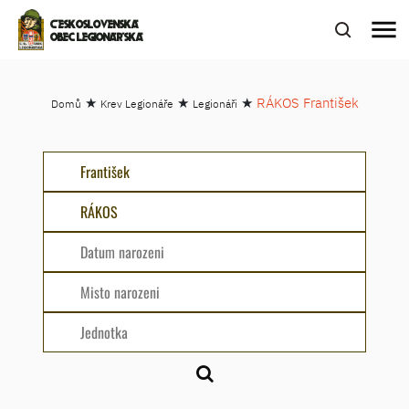
menu
ČESKOSLOVENSKÁ
OBEC LEGIONÁŘSKÁ
★
★
★
RÁKOS František
Domů
Krev Legionáře
Legionáři