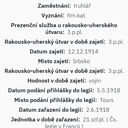
Zaměstnání:
truhlář
Vyznání:
řím.kat.
Prezenční služba u rakousko-uherského
útvaru:
3.p.pl.
Rakousko-uherský útvar v době zajetí:
3.p.pl.
Datum zajetí:
12.12.1914
Misto zajetí:
Srbsko
Rakousko-uherský útvar v době zajetí:
3.p.pl.
Hodnost v době zajetí:
vojín
Datum podání přihlášky do legií:
5.5.1918
Misto podání přihlášky do legií:
Tours
Datum zařazení do legií:
2.6.1918
Jednotka v době zařazení:
21.stř.pl. ( Čs.
legie v Francii )