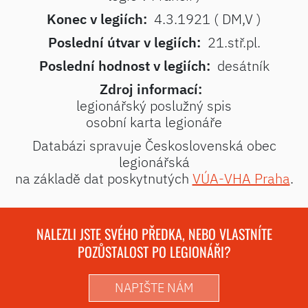
Konec v legiích:
4.3.1921 ( DM,V )
Poslední útvar v legiích:
21.stř.pl.
Poslední hodnost v legiích:
desátník
Zdroj informací:
legionářský poslužný spis
osobní karta legionáře
Databázi spravuje Československá obec
legionářská
na základě dat poskytnutých
VÚA-VHA Praha
.
NALEZLI JSTE SVÉHO PŘEDKA, NEBO VLASTNÍTE
POZŮSTALOST PO LEGIONÁŘI?
NAPIŠTE NÁM