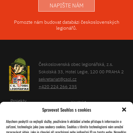
NAPIŠTE NÁM
Pomozte nám budovat databázi československých
legionářů.
Československá obec legionářská, z.s.
Sokolská 33, Hotel Legie, 120 00 PRAHA 2
sekretariat@csol.cz
+420 224 266 235
Projekty
Kontakt
Spravovat Souhlas s cookies
Články
Databáze legionářů
Abychom poskytli co nejlepší služby, používáme k ukládání a/nebo přístupu k informacím o
Kalendář
Pro členy
zařízení, technologie jako jsou soubory cookies. Souhlas s těmito technologiemi nám umožní
O nás
zpracovávat údaje, jako je chování při procházení nebo jedinečná ID na tomto webu. Nesouhlas