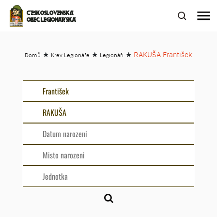
menu
ČESKOSLOVENSKÁ
OBEC LEGIONÁŘSKÁ
★
★
★
RAKUŠA František
Domů
Krev Legionáře
Legionáři