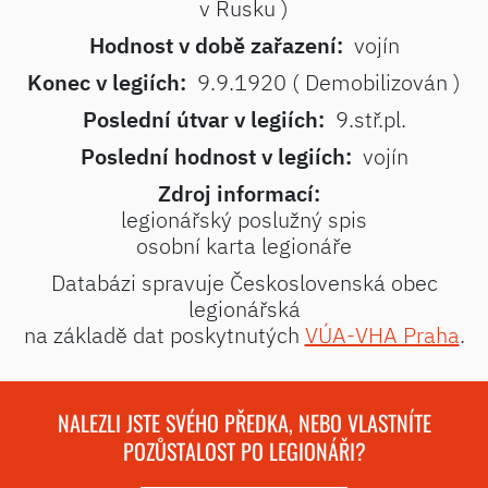
v Rusku )
Hodnost v době zařazení:
vojín
Konec v legiích:
9.9.1920 ( Demobilizován )
Poslední útvar v legiích:
9.stř.pl.
Poslední hodnost v legiích:
vojín
Zdroj informací:
legionářský poslužný spis
osobní karta legionáře
Databázi spravuje Československá obec
legionářská
na základě dat poskytnutých
VÚA-VHA Praha
.
NALEZLI JSTE SVÉHO PŘEDKA, NEBO VLASTNÍTE
POZŮSTALOST PO LEGIONÁŘI?