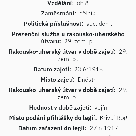
Vzdělání:
ob 8
Zaměstnání:
dělník
Politická příslušnost:
soc. dem.
Prezenční služba u rakousko-uherského
útvaru:
29. zem. pl.
Rakousko-uherský útvar v době zajetí:
29.
zem. pl.
Datum zajetí:
23.6:1915
Misto zajetí:
Dněstr
Rakousko-uherský útvar v době zajetí:
29.
zem. pl.
Hodnost v době zajetí:
vojín
Misto podání přihlášky do legií:
Krivoj Rog
Datum zařazení do legií:
27.6.1917