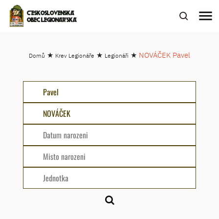
menu
ČESKOSLOVENSKÁ
OBEC LEGIONÁŘSKÁ
★
★
★
NOVÁČEK Pavel
Domů
Krev Legionáře
Legionáři