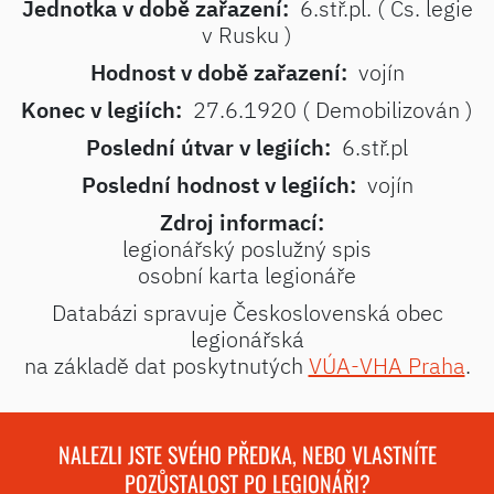
Jednotka v době zařazení:
6.stř.pl. ( Čs. legie
v Rusku )
Hodnost v době zařazení:
vojín
Konec v legiích:
27.6.1920 ( Demobilizován )
Poslední útvar v legiích:
6.stř.pl
Poslední hodnost v legiích:
vojín
Zdroj informací:
legionářský poslužný spis
osobní karta legionáře
Databázi spravuje Československá obec
legionářská
na základě dat poskytnutých
VÚA-VHA Praha
.
NALEZLI JSTE SVÉHO PŘEDKA, NEBO VLASTNÍTE
POZŮSTALOST PO LEGIONÁŘI?