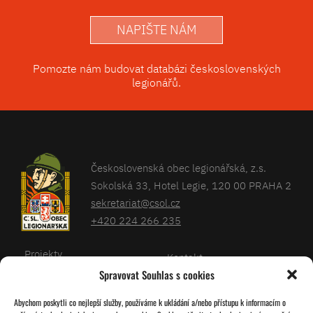
NAPIŠTE NÁM
Pomozte nám budovat databázi československých
legionářů.
Československá obec legionářská, z.s.
Sokolská 33, Hotel Legie, 120 00 PRAHA 2
sekretariat@csol.cz
+420 224 266 235
Projekty
Kontakt
Spravovat Souhlas s cookies
Články
Databáze legionářů
Abychom poskytli co nejlepší služby, používáme k ukládání a/nebo přístupu k informacím o
Kalendář
Pro členy