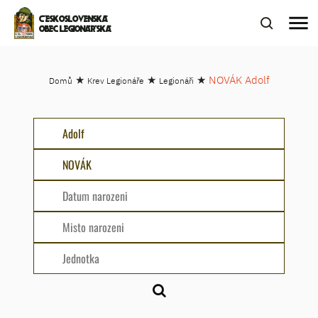
menu
ČESKOSLOVENSKÁ
OBEC LEGIONÁŘSKÁ
★
★
★
NOVÁK Adolf
Domů
Krev Legionáře
Legionáři