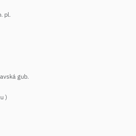
. pl.
lavská gub.
ku )