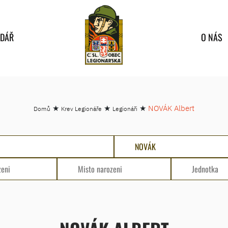
NDÁŘ
O NÁS
★
★
★
NOVÁK Albert
Domů
Krev Legionáře
Legionáři