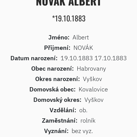
NOVÁK ALBERT
*19.10.1883
Jméno:
Albert
Přijmení:
NOVÁK
Datum narození:
19.10.1883 17.10.1883
Obec narození:
Habrovany
Okres narození:
Vyškov
Domovská obec:
Kovalovice
Domovský okres:
Vyškov
Vzdělání:
ob.
Zaměstnání:
rolník
Vyznání:
bez vyz.