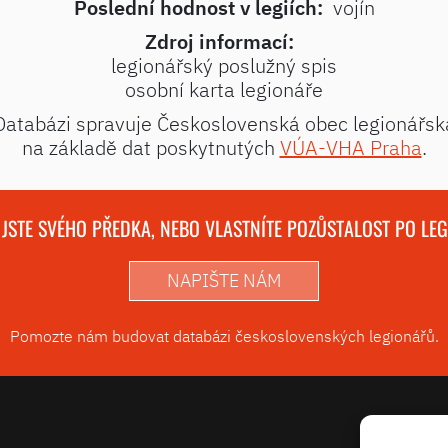
Poslední hodnost v legiích:
vojín
Zdroj informací:
legionářský poslužný spis
osobní karta legionáře
Databázi spravuje Československá obec legionářsk
na základě dat poskytnutých
VÚA-VHA Praha
.
 JSTE SVÉHO PŘEDKA, NEBO VLASTNÍTE POZŮSTALOST PO LE
NAPIŠTE NÁM
Pomozte nám budovat databázi československých legionářů.