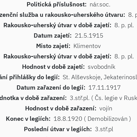
Politická příslušnost:
nár.soc.
zenční služba u rakousko-uherského útvaru:
8. p
Rakousko-uherský útvar v době zajetí:
8. p. pl.
Datum zajetí:
21.5.1915
Misto zajetí:
Klimentov
Rakousko-uherský útvar v době zajetí:
8. p. pl.
Hodnost v době zajetí:
svobodník
ní přihlášky do legií:
St. Alševskoje, Jekaterinos
Datum zařazení do legií:
17.11.1917
dnotka v době zařazení:
3.stř.pl. ( Čs. legie v Rus
Hodnost v době zařazení:
vojín
Konec v legiích:
18.8.1920 ( Demobilizován )
Poslední útvar v legiích:
3.stř.pl