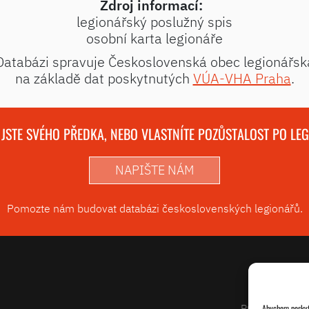
Zdroj informací:
legionářský poslužný spis
osobní karta legionáře
Databázi spravuje Československá obec legionářsk
na základě dat poskytnutých
VÚA-VHA Praha
.
 JSTE SVÉHO PŘEDKA, NEBO VLASTNÍTE POZŮSTALOST PO LE
NAPIŠTE NÁM
Pomozte nám budovat databázi československých legionářů.
Projekty
Abychom poskytl