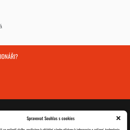
á
GIONÁŘI?
Spravovat Souhlas s cookies
O nás
Databáze legionářů
i co nejlepší služby, používáme k ukládání a/nebo přístupu k informacím o zařízení, technologie