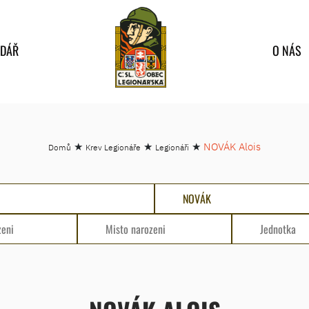
NDÁŘ
O NÁS
★
★
★
NOVÁK Alois
Domů
Krev Legionáře
Legionáři