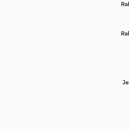
Ra
Ra
Je