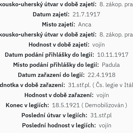
kousko-uherský útvar v době zajetí:
8. zákop. pr
Datum zajetí:
21.7.1917
Misto zajetí:
Anca
kousko-uherský útvar v době zajetí:
8. zákop. pr
Hodnost v době zajetí:
vojín
Datum podání přihlášky do legií:
10.11.1917
Misto podání přihlášky do legií:
Padula
Datum zařazení do legií:
22.4.1918
dnotka v době zařazení:
31.stř.pl. ( Čs. legie v Itál
Hodnost v době zařazení:
vojín
Konec v legiích:
18.5.1921 ( Demobilizován )
Poslední útvar v legiích:
31.stř.pl
Poslední hodnost v legiích:
vojín