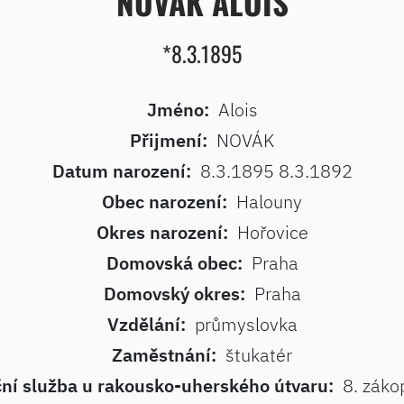
NOVÁK ALOIS
*8.3.1895
Jméno:
Alois
Přijmení:
NOVÁK
Datum narození:
8.3.1895 8.3.1892
Obec narození:
Halouny
Okres narození:
Hořovice
Domovská obec:
Praha
Domovský okres:
Praha
Vzdělání:
průmyslovka
Zaměstnání:
štukatér
ní služba u rakousko-uherského útvaru:
8. záko