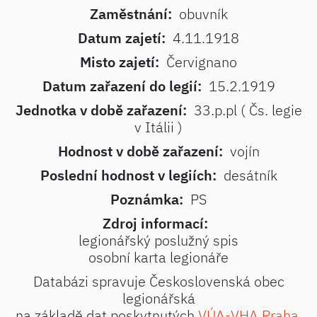
Zaměstnání:
obuvník
Datum zajetí:
4.11.1918
Misto zajetí:
Červignano
Datum zařazení do legií:
15.2.1919
Jednotka v době zařazení:
33.p.pl ( Čs. legie
v Itálii )
Hodnost v době zařazení:
vojín
Poslední hodnost v legiích:
desátník
Poznámka:
PS
Zdroj informací:
legionářský poslužný spis
osobní karta legionáře
Databázi spravuje Československá obec
legionářská
na základě dat poskytnutých
VÚA-VHA Praha
.