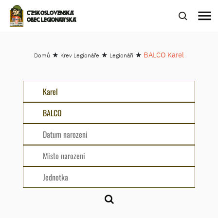
menu
ČESKOSLOVENSKÁ
OBEC LEGIONÁŘSKÁ
★
★
★
BALCO Karel
Domů
Krev Legionáře
Legionáři