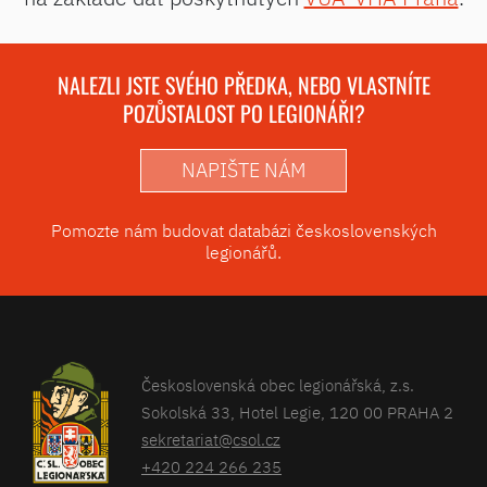
NALEZLI JSTE SVÉHO PŘEDKA, NEBO VLASTNÍTE
POZŮSTALOST PO LEGIONÁŘI?
NAPIŠTE NÁM
Pomozte nám budovat databázi československých
legionářů.
Československá obec legionářská, z.s.
Sokolská 33, Hotel Legie, 120 00 PRAHA 2
sekretariat@csol.cz
+420 224 266 235