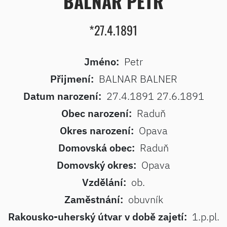
BALNAR PETR
*27.4.1891
Jméno:
Petr
Přijmení:
BALNAR BALNER
Datum narození:
27.4.1891 27.6.1891
Obec narození:
Raduň
Okres narození:
Opava
Domovská obec:
Raduň
Domovský okres:
Opava
Vzdělání:
ob.
Zaměstnání:
obuvník
Rakousko-uherský útvar v době zajetí:
1.p.pl.