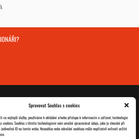
á
GIONÁŘI?
Spravovat Souhlas s cookies
O nás
Databáze legionářů
i co nejlepší služby, používáme k ukládání a/nebo přístupu k informacím o zařízení, technologie
ry cookies. Souhlas s těmito technologiemi nám umožní zpracovávat údaje, jako je chování při
Jednoty ČSOL
Pro členy
 jedinečná ID na tomto webu. Nesouhlas nebo odvolání souhlasu může nepříznivě ovlivnit určité
kce.
Kontakt
Zásady cookies