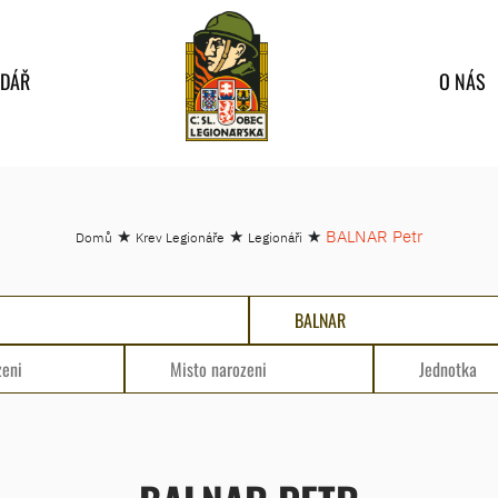
NDÁŘ
O NÁS
★
★
★
BALNAR Petr
Domů
Krev Legionáře
Legionáři