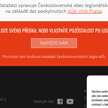
Databázi spravuje Československá obec legionářsk
na základě dat poskytnutých
VÚA-VHA Praha
.
 JSTE SVÉHO PŘEDKA, NEBO VLASTNÍTE POZŮSTALOST PO LE
NAPIŠTE NÁM
Pomozte nám budovat databázi československých legionářů.
Projekty
Abychom poskytl
jako jsou soubo
Články
HA 2
procházení nebo
Sledujte nás!
vlastnosti a fun
Kalendář