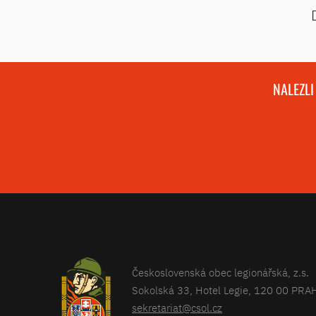
NALEZLI
Československá obec legionářská, z.s.
Sokolská 33, Hotel Legie, 120 00 PRA
sekretariat@csol.cz