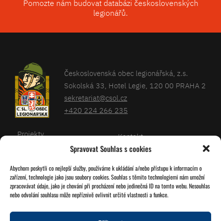
Pomozte nám budovat databázi československých
legionářů.
Československá obec legionářská, z.s.
Sokolská 33, Hotel Legie, 120 00 PRAHA 2
sekretariat@csol.cz
+420 224 266 235
Projekty
Kontakt
Spravovat Souhlas s cookies
Články
Databáze legionářů
Abychom poskytli co nejlepší služby, používáme k ukládání a/nebo přístupu k informacím o
Kalendář
Pro členy
zařízení, technologie jako jsou soubory cookies. Souhlas s těmito technologiemi nám umožní
O nás
zpracovávat údaje, jako je chování při procházení nebo jedinečná ID na tomto webu. Nesouhlas
Zásady cookies
nebo odvolání souhlasu může nepříznivě ovlivnit určité vlastnosti a funkce.
Jednoty ČSOL