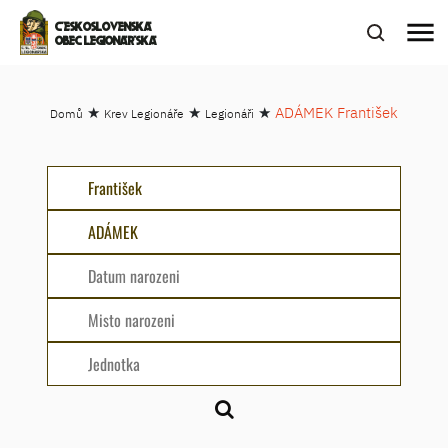
menu
ČESKOSLOVENSKÁ
OBEC LEGIONÁŘSKÁ
★
★
★
ADÁMEK František
Domů
Krev Legionáře
Legionáři