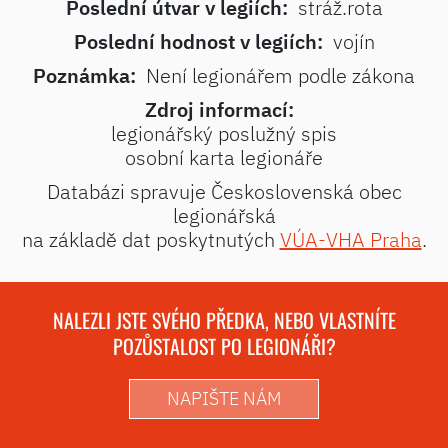
Poslední útvar v legiích:
stráž.rota
Poslední hodnost v legiích:
vojín
Poznámka:
Není legionářem podle zákona
Zdroj informací:
legionářský poslužný spis
osobní karta legionáře
Databázi spravuje Československá obec
legionářská
na základě dat poskytnutých
VÚA-VHA Praha
.
NALEZLI JSTE SVÉHO PŘEDKA, NEBO VLASTNÍTE
POZŮSTALOST PO LEGIONÁŘI?
NAPIŠTE NÁM