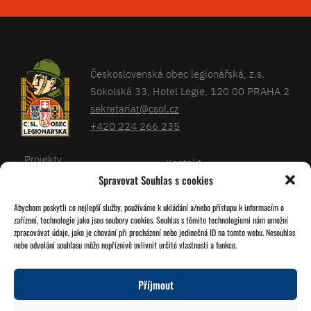
Československá obec legionářská, z.s.
Sokolská 33, Hotel Legie, 120 00 PRAHA 2
sekretariat@csol.cz
+420 224 266 235
Projekty
Kontakt
Spravovat Souhlas s cookies
Články
Databáze legionářů
Abychom poskytli co nejlepší služby, používáme k ukládání a/nebo přístupu k informacím o
Kalendář
Pro členy
zařízení, technologie jako jsou soubory cookies. Souhlas s těmito technologiemi nám umožní
O nás
zpracovávat údaje, jako je chování při procházení nebo jedinečná ID na tomto webu. Nesouhlas
Zásady cookies
nebo odvolání souhlasu může nepříznivě ovlivnit určité vlastnosti a funkce.
Jednoty ČSOL
Příjmout
Sledujte nás!