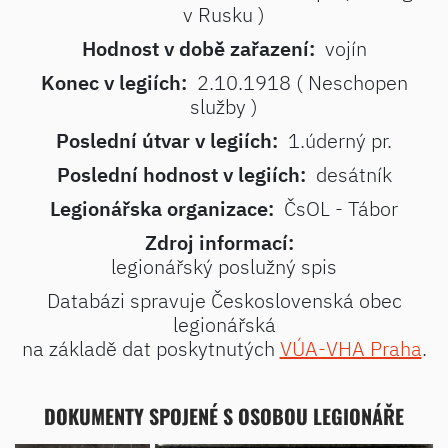
v Rusku )
Hodnost v době zařazení:
vojín
Konec v legiích:
2.10.1918 ( Neschopen
služby )
Poslední útvar v legiích:
1.úderný pr.
Poslední hodnost v legiích:
desátník
Legionářska organizace:
ČsOL - Tábor
Zdroj informací:
legionářský poslužný spis
Databázi spravuje Československá obec
legionářská
na základě dat poskytnutých
VÚA-VHA Praha
.
DOKUMENTY SPOJENÉ S OSOBOU LEGIONÁŘE