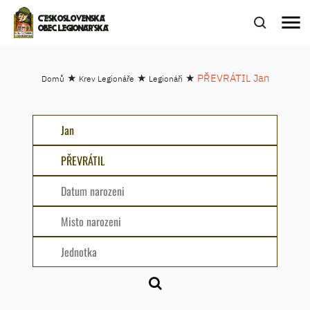
menu
ČESKOSLOVENSKÁ
OBEC LEGIONÁŘSKÁ
★
★
★
PŘEVRÁTIL Jan
Domů
Krev Legionáře
Legionáři