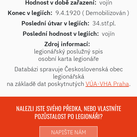
Hodnost v době zařazení:
vojín
Konec v legiích:
9.4.1920 ( Demobilizován )
Poslední útvar v legiích:
34.stř.pl.
Poslední hodnost v legiích:
vojín
Zdroj informací:
legionářský poslužný spis
osobní karta legionáře
Databázi spravuje Československá obec
legionářská
na základě dat poskytnutých
VÚA-VHA Praha
.
NALEZLI JSTE SVÉHO PŘEDKA, NEBO VLASTNÍTE
POZŮSTALOST PO LEGIONÁŘI?
NAPIŠTE NÁM