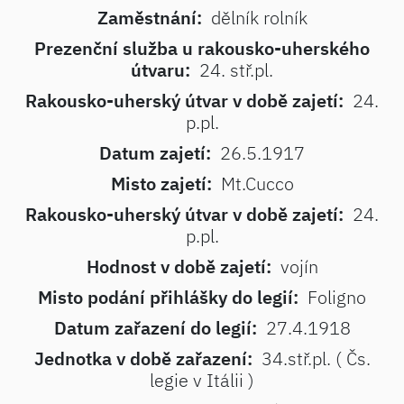
Zaměstnání:
dělník rolník
Prezenční služba u rakousko-uherského
útvaru:
24. stř.pl.
Rakousko-uherský útvar v době zajetí:
24.
p.pl.
Datum zajetí:
26.5.1917
Misto zajetí:
Mt.Cucco
Rakousko-uherský útvar v době zajetí:
24.
p.pl.
Hodnost v době zajetí:
vojín
Misto podání přihlášky do legií:
Foligno
Datum zařazení do legií:
27.4.1918
Jednotka v době zařazení:
34.stř.pl. ( Čs.
legie v Itálii )