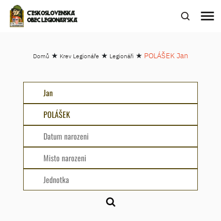
menu
ČESKOSLOVENSKÁ
OBEC LEGIONÁŘSKÁ
★
★
★
POLÁŠEK Jan
Domů
Krev Legionáře
Legionáři