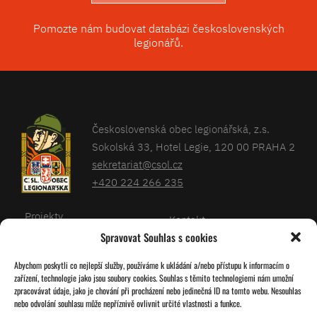
Pomozte nám budovat databázi československých
legionářů.
Československá obec legionářská, z.s.
Sokolská 33, Hotel Legie, 120 00 PRAHA 2
sekretariat@csol.cz
+420 224 266 235
Projekty
Kontakt
Spravovat Souhlas s cookies
Články
Databáze legionářů
Abychom poskytli co nejlepší služby, používáme k ukládání a/nebo přístupu k informacím o
Kalendář
Pro členy
zařízení, technologie jako jsou soubory cookies. Souhlas s těmito technologiemi nám umožní
O nás
zpracovávat údaje, jako je chování při procházení nebo jedinečná ID na tomto webu. Nesouhlas
Zásady cookies
nebo odvolání souhlasu může nepříznivě ovlivnit určité vlastnosti a funkce.
Jednoty ČSOL