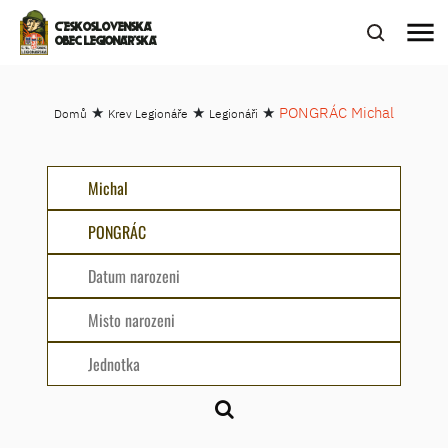
menu
ČESKOSLOVENSKÁ
OBEC LEGIONÁŘSKÁ
★
★
★
PONGRÁC Michal
Domů
Krev Legionáře
Legionáři