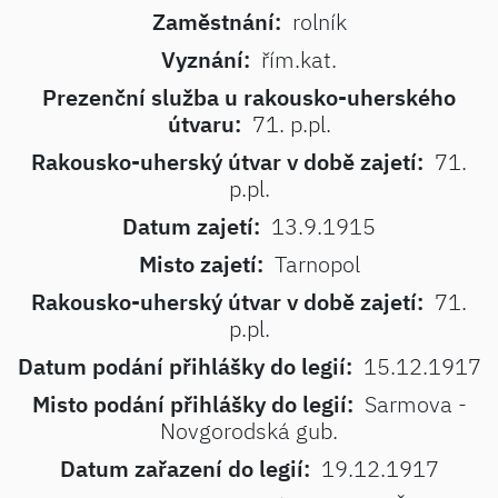
Zaměstnání:
rolník
Vyznání:
řím.kat.
Prezenční služba u rakousko-uherského
útvaru:
71. p.pl.
Rakousko-uherský útvar v době zajetí:
71.
p.pl.
Datum zajetí:
13.9.1915
Misto zajetí:
Tarnopol
Rakousko-uherský útvar v době zajetí:
71.
p.pl.
Datum podání přihlášky do legií:
15.12.1917
Misto podání přihlášky do legií:
Sarmova -
Novgorodská gub.
Datum zařazení do legií:
19.12.1917