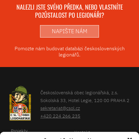
NALEZLI JSTE SVÉHO PŘEDKA, NEBO VLASTNÍTE
POZŮSTALOST PO LEGIONÁŘI?
NAPIŠTE NÁM
Pomozte nám budovat databázi československých
legionářů.
Československá obec legionářská, z.s.
Sokolská 33, Hotel Legie, 120 00 PRAHA 2
sekretariat@csol.cz
+420 224 266 235
Projekty
Kontakt