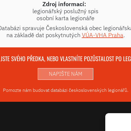
Zdroj informací:
legionářský poslužný spis
osobní karta legionáře
Databázi spravuje Československá obec legionářsk
na základě dat poskytnutých
VÚA-VHA Praha
.
 JSTE SVÉHO PŘEDKA, NEBO VLASTNÍTE POZŮSTALOST PO LE
NAPIŠTE NÁM
Pomozte nám budovat databázi československých legionářů.