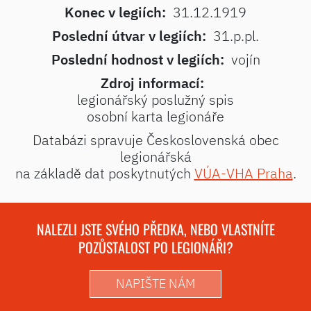
Konec v legiích:
31.12.1919
Poslední útvar v legiích:
31.p.pl.
Poslední hodnost v legiích:
vojín
Zdroj informací:
legionářský poslužný spis
osobní karta legionáře
Databázi spravuje Československá obec
legionářská
na základě dat poskytnutých
VÚA-VHA Praha
.
NALEZLI JSTE SVÉHO PŘEDKA, NEBO VLASTNÍTE
POZŮSTALOST PO LEGIONÁŘI?
NAPIŠTE NÁM