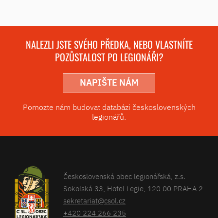
NALEZLI JSTE SVÉHO PŘEDKA, NEBO VLASTNÍTE
POZŮSTALOST PO LEGIONÁŘI?
NAPIŠTE NÁM
Pomozte nám budovat databázi československých
legionářů.
Československá obec legionářská, z.s.
Sokolská 33, Hotel Legie, 120 00 PRAHA 2
sekretariat@csol.cz
+420 224 266 235