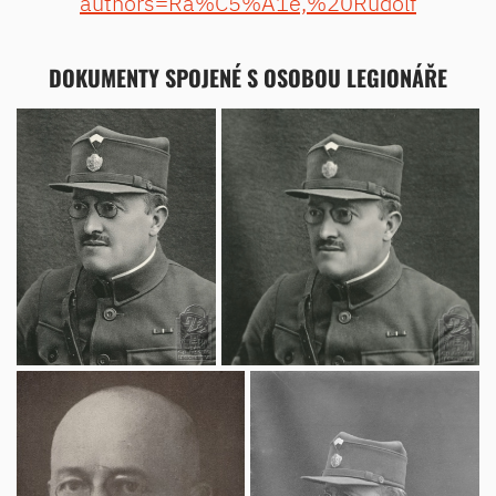
authors=Ra%C5%A1e,%20Rudolf
DOKUMENTY SPOJENÉ S OSOBOU LEGIONÁŘE