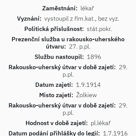
Zaměstnání:
lékař
Vyznání:
vystoupil z řím.kat., bez vyz.
Politická příslušnost:
stát.pokr.
Prezenční služba u rakousko-uherského
útvaru:
27. p.pl.
Službu nastoupil:
1896
Rakousko-uherský útvar v době zajetí:
29.
p.pl.
Datum zajetí:
1.9.1914
Misto zajetí:
Žolkiew
Rakousko-uherský útvar v době zajetí:
29.
p.pl.
Hodnost v době zajetí:
pl.lékař
Datum podání přihlášky do legií:
1.7.1916