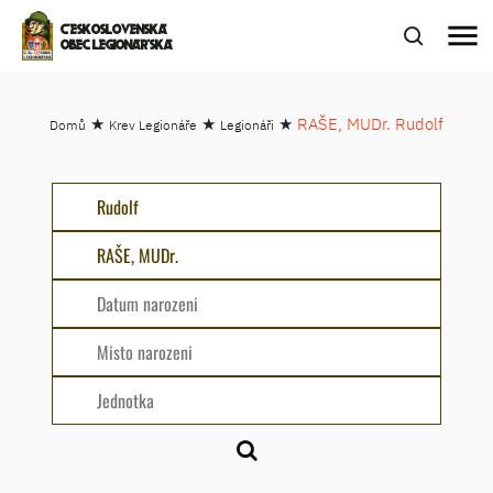
menu
ČESKOSLOVENSKÁ
OBEC LEGIONÁŘSKÁ
★
★
★
RAŠE, MUDr. Rudolf
Domů
Krev Legionáře
Legionáři