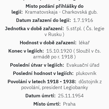
Misto podání přihlášky do
legií:
Kramatovskaja - Charkovská gub.
Datum zařazení do legií:
1.7.1916
Jednotka v době zařazení:
5.stř.pl. ( Čs. legie
v Rusku )
Hodnost v době zařazení:
lékař
Konec v legiích:
15.10.1920 ( Sloužil v čs.
armádě po r. 1918 )
Poslední útvar v legiích:
Evakuační úřad
Poslední hodnost v legiích:
plukovník
Povolání v letech 1918 - 1938:
důstojník z
povolání, president Legiobanky
Datum úmrtí:
25.11.1954
Místo úmrtí:
Praha