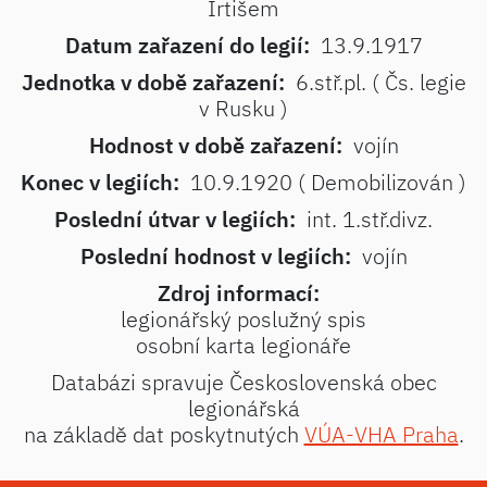
Irtišem
Datum zařazení do legií:
13.9.1917
Jednotka v době zařazení:
6.stř.pl. ( Čs. legie
v Rusku )
Hodnost v době zařazení:
vojín
Konec v legiích:
10.9.1920 ( Demobilizován )
Poslední útvar v legiích:
int. 1.stř.divz.
Poslední hodnost v legiích:
vojín
Zdroj informací:
legionářský poslužný spis
osobní karta legionáře
Databázi spravuje Československá obec
legionářská
na základě dat poskytnutých
VÚA-VHA Praha
.