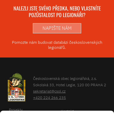
NALEZLI JSTE SVÉHO PŘEDKA, NEBO VLASTNÍTE
POZŮSTALOST PO LEGIONÁŘI?
NAPIŠTE NÁM
Pomozte nám budovat databázi československých
legionářů.
Československá obec legionářská, z.s.
Sokolská 33, Hotel Legie, 120 00 PRAHA 2
sekretariat@csol.cz
+420 224 266 235
Projekty
Kontakt