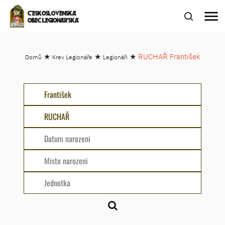
menu
ČESKOSLOVENSKÁ
OBEC LEGIONÁŘSKÁ
★
★
★
RUCHAŘ František
Domů
Krev Legionáře
Legionáři