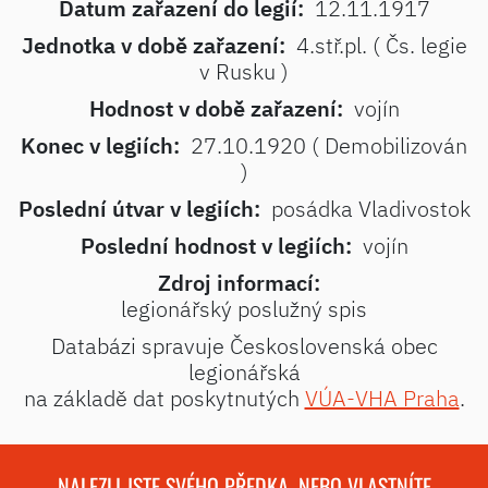
Datum zařazení do legií:
12.11.1917
Jednotka v době zařazení:
4.stř.pl. ( Čs. legie
v Rusku )
Hodnost v době zařazení:
vojín
Konec v legiích:
27.10.1920 ( Demobilizován
)
Poslední útvar v legiích:
posádka Vladivostok
Poslední hodnost v legiích:
vojín
Zdroj informací:
legionářský poslužný spis
Databázi spravuje Československá obec
legionářská
na základě dat poskytnutých
VÚA-VHA Praha
.
NALEZLI JSTE SVÉHO PŘEDKA, NEBO VLASTNÍTE