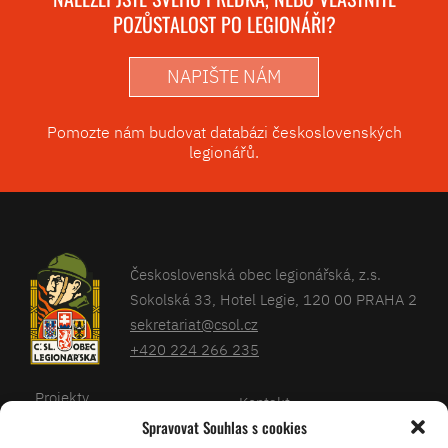
POZŮSTALOST PO LEGIONÁŘI?
NAPIŠTE NÁM
Pomozte nám budovat databázi československých
legionářů.
Československá obec legionářská, z.s.
Sokolská 33, Hotel Legie, 120 00 PRAHA 2
sekretariat@csol.cz
+420 224 266 235
Projekty
Kontakt
Spravovat Souhlas s cookies
Články
Databáze legionářů