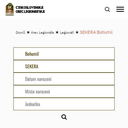
menu
ČESKOSLOVENSKÁ
OBEC LEGIONÁŘSKÁ
★
★
★
SEKERA Bohumil
Domů
Krev Legionáře
Legionáři