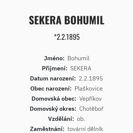
SEKERA BOHUMIL
*2.2.1895
Jméno:
Bohumil
Přijmení:
SEKERA
Datum narození:
2.2.1895
Obec narození:
Plaškovice
Domovská obec:
Vepříkov
Domovský okres:
Chotěboř
Vzdělání:
ob.
Zaměstnání:
tovární dělník