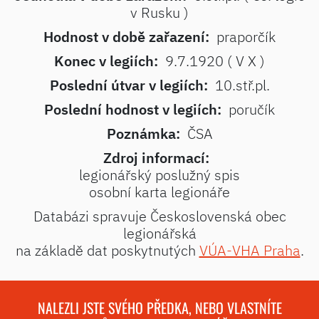
v Rusku )
Hodnost v době zařazení:
praporčík
Konec v legiích:
9.7.1920 ( V X )
Poslední útvar v legiích:
10.stř.pl.
Poslední hodnost v legiích:
poručík
Poznámka:
ČSA
Zdroj informací:
legionářský poslužný spis
osobní karta legionáře
Databázi spravuje Československá obec
legionářská
na základě dat poskytnutých
VÚA-VHA Praha
.
NALEZLI JSTE SVÉHO PŘEDKA, NEBO VLASTNÍTE