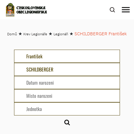
menu
ČESKOSLOVENSKÁ
OBEC LEGIONÁŘSKÁ
★
★
★
SCHILDBERGER František
Domů
Krev Legionáře
Legionáři