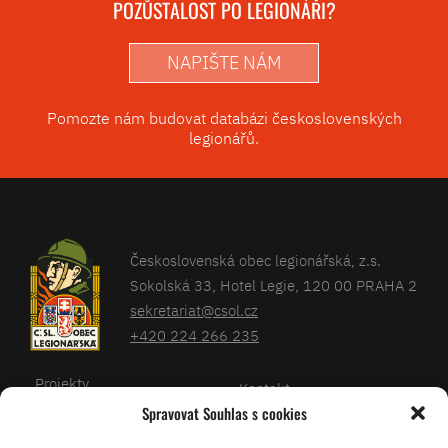
POZŮSTALOST PO LEGIONÁŘI?
NAPIŠTE NÁM
Pomozte nám budovat databázi československých
legionářů.
Československá obec legionářská, z.s.
Sokolská 33, Hotel Legie, 120 00 PRAHA 2
sekretariat@csol.cz
+420 224 266 235
Projekty
Kontakt
Spravovat Souhlas s cookies
Články
Databáze legionářů