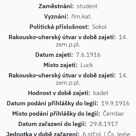
Zaměstnání:
student
Vyznání:
řím.kat.
Politická příslušnost:
Sokol
Rakousko-uherský útvar v době zajetí:
14.
zem.p.pl.
Datum zajetí:
7.6.1916
Misto zajetí:
Luck
Rakousko-uherský útvar v době zajetí:
14.
zem.p.pl.
Hodnost v době zajetí:
kadet
Datum podání přihlášky do legií:
19.9.1916
Misto podání přihlášky do legií:
Čembar
Datum zařazení do legií:
29.8.1917
Jednotka v době zařazení:
6.stř.pl. ( Čs. legie