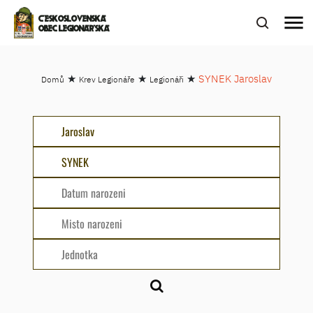
menu
ČESKOSLOVENSKÁ
OBEC LEGIONÁŘSKÁ
★
★
★
SYNEK Jaroslav
Domů
Krev Legionáře
Legionáři