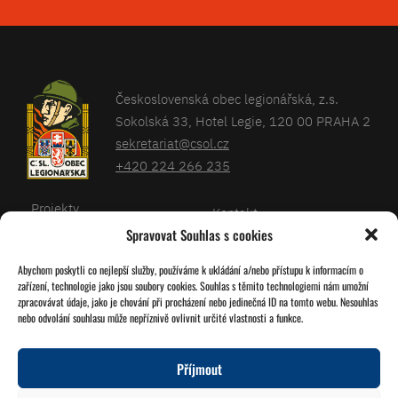
Československá obec legionářská, z.s.
Sokolská 33, Hotel Legie, 120 00 PRAHA 2
sekretariat@csol.cz
+420 224 266 235
Projekty
Kontakt
Spravovat Souhlas s cookies
Články
Databáze legionářů
Abychom poskytli co nejlepší služby, používáme k ukládání a/nebo přístupu k informacím o
Kalendář
Pro členy
zařízení, technologie jako jsou soubory cookies. Souhlas s těmito technologiemi nám umožní
O nás
zpracovávat údaje, jako je chování při procházení nebo jedinečná ID na tomto webu. Nesouhlas
Zásady cookies
nebo odvolání souhlasu může nepříznivě ovlivnit určité vlastnosti a funkce.
Jednoty ČSOL
Příjmout
Sledujte nás!