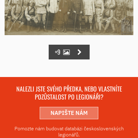
+9
NALEZLI JSTE SVÉHO PŘEDKA, NEBO VLASTNÍTE
POZŮSTALOST PO LEGIONÁŘI?
NAPIŠTE NÁM
Pomozte nám budovat databázi československých
legionářů.