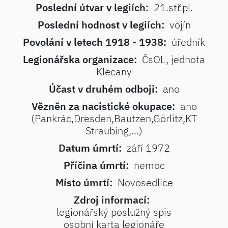
Poslední útvar v legiích:
21.stř.pl.
Poslední hodnost v legiích:
vojín
Povolání v letech 1918 - 1938:
úředník
Legionářska organizace:
ČsOL, jednota
Klecany
Účast v druhém odboji:
ano
Vězněn za nacistické okupace:
ano
(Pankrác,Dresden,Bautzen,Görlitz,KT
Straubing,...)
Datum úmrtí:
září 1972
Příčina úmrtí:
nemoc
Místo úmrtí:
Novosedlice
Zdroj informací:
legionářský poslužný spis
osobní karta legionáře