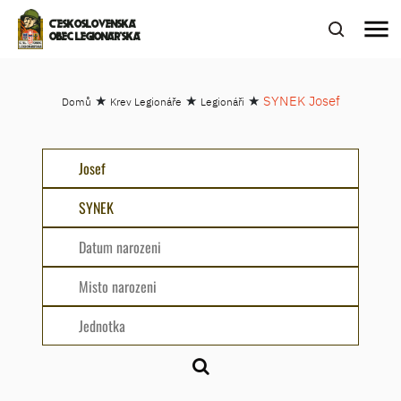
menu
ČESKOSLOVENSKÁ
OBEC LEGIONÁŘSKÁ
★
★
★
SYNEK Josef
Domů
Krev Legionáře
Legionáři