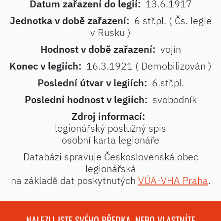
Datum zařazení do legií:
13.6.1917
Jednotka v době zařazení:
6 stř.pl. ( Čs. legie
v Rusku )
Hodnost v době zařazení:
vojín
Konec v legiích:
16.3.1921 ( Demobilizován )
Poslední útvar v legiích:
6.stř.pl.
Poslední hodnost v legiích:
svobodník
Zdroj informací:
legionářský poslužný spis
osobní karta legionáře
Databázi spravuje Československá obec
legionářská
na základě dat poskytnutých
VÚA-VHA Praha
.
NALEZLI JSTE SVÉHO PŘEDKA, NEBO VLASTNÍTE