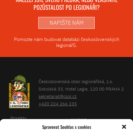
POZŮSTALOST PO LEGIONÁŘI?
NAPIŠTE NÁM
Pomozte nám budovat databázi československých
legionářů.
Československá obec legionářská, z.s.
Sokolská 33, Hotel Legie, 120 00 PRAHA 2
sekretariat@csol.cz
+420 224 266 235
Projekty
Kontakt
Spravovat Souhlas s cookies
Články
Databáze legionářů