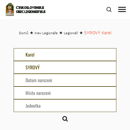
menu
ČESKOSLOVENSKÁ
OBEC LEGIONÁŘSKÁ
★
★
★
SYROVÝ Karel
Domů
Krev Legionáře
Legionáři