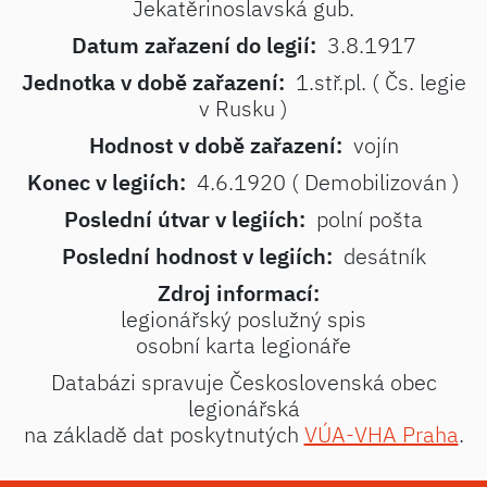
Jekatěrinoslavská gub.
Datum zařazení do legií:
3.8.1917
Jednotka v době zařazení:
1.stř.pl. ( Čs. legie
v Rusku )
Hodnost v době zařazení:
vojín
Konec v legiích:
4.6.1920 ( Demobilizován )
Poslední útvar v legiích:
polní pošta
Poslední hodnost v legiích:
desátník
Zdroj informací:
legionářský poslužný spis
osobní karta legionáře
Databázi spravuje Československá obec
legionářská
na základě dat poskytnutých
VÚA-VHA Praha
.