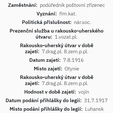
Zaměstnání:
podúředník poštovní zřízenec
Vyznání:
řím.kat.
Politická příslušnost:
nár.soc.
Prezenční služba u rakousko-uherského
útvaru:
1.vozat.pl.
Rakousko-uherský útvar v době
zajetí:
7.drag.pl. 8.zem.p.pl.
Datum zajetí:
7.8.1916
Misto zajetí:
Otynie
Rakousko-uherský útvar v době
zajetí:
7.drag.pl. 8.zem.p.pl.
Hodnost v době zajetí:
vojín
Datum podání přihlášky do legií:
31.7.1917
Misto podání přihlášky do legií:
Luhansk