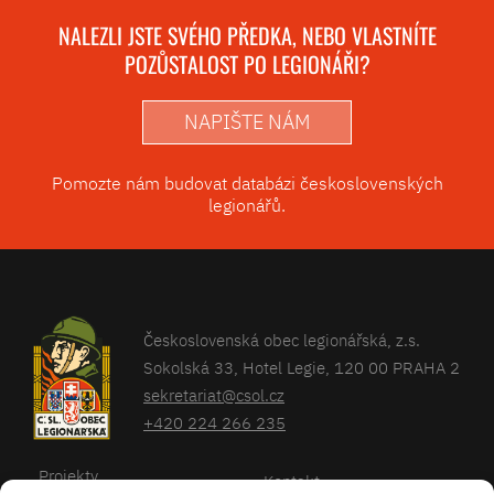
NALEZLI JSTE SVÉHO PŘEDKA, NEBO VLASTNÍTE
POZŮSTALOST PO LEGIONÁŘI?
NAPIŠTE NÁM
Pomozte nám budovat databázi československých
legionářů.
Československá obec legionářská, z.s.
Sokolská 33, Hotel Legie, 120 00 PRAHA 2
sekretariat@csol.cz
+420 224 266 235
Projekty
Kontakt