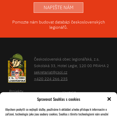
NAPIŠTE NÁM
Pomozte nám budovat databázi československých
legionářů.
Československá obec legionářská, z.s.
Sokolská 33, Hotel Legie, 120 00 PRAHA 2
sekretariat@csol.cz
+420 224 266 235
Projekty
Kontakt
Spravovat Souhlas s cookies
Články
Databáze legionářů
Abychom poskytli co nejlepší služby, používáme k ukládání a/nebo přístupu k informacím o
Kalendář
Pro členy
zařízení, technologie jako jsou soubory cookies. Souhlas s těmito technologiemi nám umožní