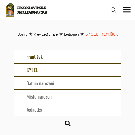
menu
ČESKOSLOVENSKÁ
OBEC LEGIONÁŘSKÁ
★
★
★
SYSEL František
Domů
Krev Legionáře
Legionáři