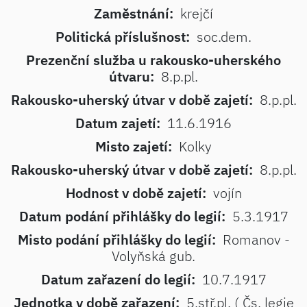
Zaměstnání:
krejčí
Politická příslušnost:
soc.dem.
Prezenční služba u rakousko-uherského
útvaru:
8.p.pl.
Rakousko-uherský útvar v době zajetí:
8.p.pl.
Datum zajetí:
11.6.1916
Misto zajetí:
Kolky
Rakousko-uherský útvar v době zajetí:
8.p.pl.
Hodnost v době zajetí:
vojín
Datum podání přihlášky do legií:
5.3.1917
Misto podání přihlášky do legií:
Romanov -
Volyňská gub.
Datum zařazení do legií:
10.7.1917
Jednotka v době zařazení:
5.stř.pl. ( Čs. legie