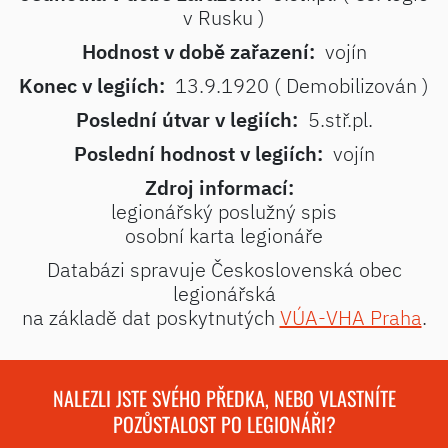
v Rusku )
Hodnost v době zařazení:
vojín
Konec v legiích:
13.9.1920 ( Demobilizován )
Poslední útvar v legiích:
5.stř.pl.
Poslední hodnost v legiích:
vojín
Zdroj informací:
legionářský poslužný spis
osobní karta legionáře
Databázi spravuje Československá obec
legionářská
na základě dat poskytnutých
VÚA-VHA Praha
.
NALEZLI JSTE SVÉHO PŘEDKA, NEBO VLASTNÍTE
POZŮSTALOST PO LEGIONÁŘI?