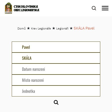
menu
ČESKOSLOVENSKÁ
OBEC LEGIONÁŘSKÁ
★
★
★
SKÁLA Pavel
Domů
Krev Legionáře
Legionáři