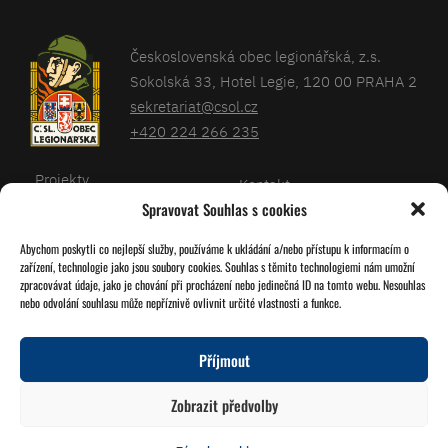
Československá obec legionářská, z.s.
Sokolská 33, Hotel Legie, 120 00 PRAHA 2
sekretariat@csol.cz
+420 224 266 235
Projekty
Kontakt
Spravovat Souhlas s cookies
Články
Databáze legionářů
Abychom poskytli co nejlepší služby, používáme k ukládání a/nebo přístupu k informacím o
Kalendář
Pro členy
zařízení, technologie jako jsou soubory cookies. Souhlas s těmito technologiemi nám umožní
O nás
zpracovávat údaje, jako je chování při procházení nebo jedinečná ID na tomto webu. Nesouhlas
Zásady cookies
nebo odvolání souhlasu může nepříznivě ovlivnit určité vlastnosti a funkce.
Jednoty ČSOL
Příjmout
Sledujte nás!
Zobrazit předvolby