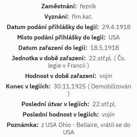
Zaměstnání:
řezník
Vyznání:
řím.kat.
Datum podání přihlášky do legií:
29.4.1918
Misto podání přihlášky do legií:
USA
Datum zařazení do legií:
18.5.1918
Jednotka v době zařazení:
22.stř.pl. ( Čs.
legie v Francii )
Hodnost v době zařazení:
vojín
Konec v legiích:
30.11.1925 ( Demobilizován
)
Poslední útvar v legiích:
22.stř.pl.
Poslední hodnost v legiích:
vojín
Poznámka:
z USA Ohio - Bellaire, vrátil se do
USA