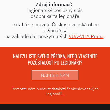
Zdroj informací:
legionářský poslužný spis
osobní karta legionáře
Databázi spravuje Československá obec
legionářská
na základě dat poskytnutých
VÚA-VHA Praha
.
NALEZLI JSTE SVÉHO PŘEDKA, NEBO VLASTNÍTE
POZŮSTALOST PO LEGIONÁŘI?
NAPIŠTE NÁM
Pomozte nám budovat databázi československých
legionářů.