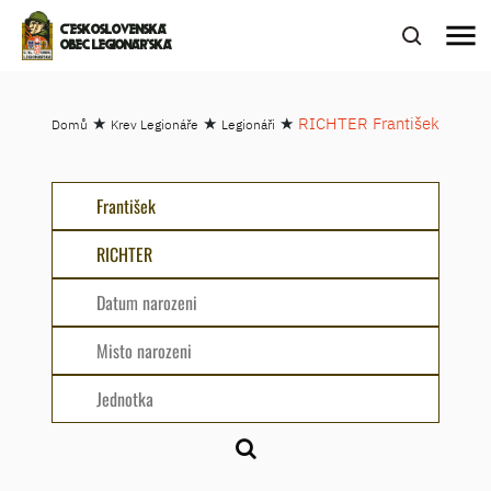
menu
ČESKOSLOVENSKÁ
OBEC LEGIONÁŘSKÁ
★
★
★
RICHTER František
Domů
Krev Legionáře
Legionáři