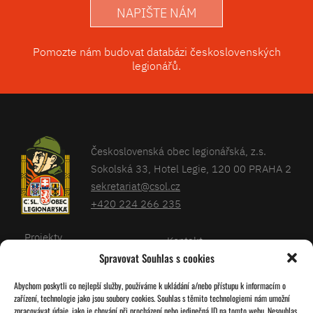
NAPIŠTE NÁM
Pomozte nám budovat databázi československých
legionářů.
Československá obec legionářská, z.s.
Sokolská 33, Hotel Legie, 120 00 PRAHA 2
sekretariat@csol.cz
+420 224 266 235
Projekty
Kontakt
Spravovat Souhlas s cookies
Články
Databáze legionářů
Abychom poskytli co nejlepší služby, používáme k ukládání a/nebo přístupu k informacím o
Kalendář
Pro členy
zařízení, technologie jako jsou soubory cookies. Souhlas s těmito technologiemi nám umožní
O nás
zpracovávat údaje, jako je chování při procházení nebo jedinečná ID na tomto webu. Nesouhlas