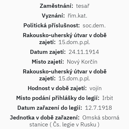
Zaměstnání:
tesař
Vyznání:
řím.kat.
Politická příslušnost:
soc.dem.
Rakousko-uherský útvar v době
zajetí:
15.dom.p.pl.
Datum zajetí:
24.11.1914
Misto zajetí:
Nový Korčín
Rakousko-uherský útvar v době
zajetí:
15.dom.p.pl.
Hodnost v době zajetí:
vojín
Misto podání přihlášky do legií:
Irbit
Datum zařazení do legií:
12.7.1918
Jednotka v době zařazení:
Omská sborná
stanice ( Čs. legie v Rusku )