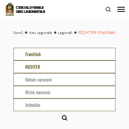
menu
ČESKOSLOVENSKÁ
OBEC LEGIONÁŘSKÁ
★
★
★
RICHTER František
Domů
Krev Legionáře
Legionáři