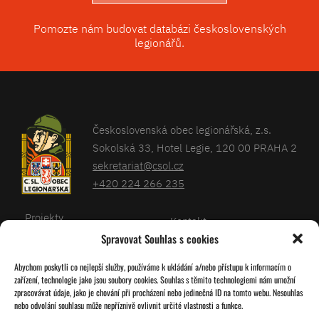
Pomozte nám budovat databázi československých
legionářů.
Československá obec legionářská, z.s.
Sokolská 33, Hotel Legie, 120 00 PRAHA 2
sekretariat@csol.cz
+420 224 266 235
Projekty
Kontakt
Spravovat Souhlas s cookies
Články
Databáze legionářů
Abychom poskytli co nejlepší služby, používáme k ukládání a/nebo přístupu k informacím o
Kalendář
Pro členy
zařízení, technologie jako jsou soubory cookies. Souhlas s těmito technologiemi nám umožní
O nás
zpracovávat údaje, jako je chování při procházení nebo jedinečná ID na tomto webu. Nesouhlas
Zásady cookies
nebo odvolání souhlasu může nepříznivě ovlivnit určité vlastnosti a funkce.
Jednoty ČSOL