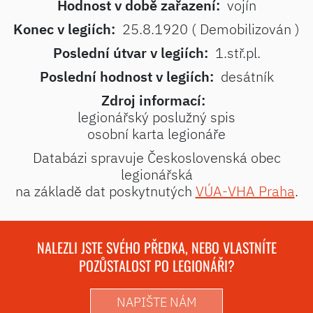
Hodnost v době zařazení:
vojín
Konec v legiích:
25.8.1920 ( Demobilizován )
Poslední útvar v legiích:
1.stř.pl.
Poslední hodnost v legiích:
desátník
Zdroj informací:
legionářský poslužný spis
osobní karta legionáře
Databázi spravuje Československá obec
legionářská
na základě dat poskytnutých
VÚA-VHA Praha
.
NALEZLI JSTE SVÉHO PŘEDKA, NEBO VLASTNÍTE
POZŮSTALOST PO LEGIONÁŘI?
NAPIŠTE NÁM