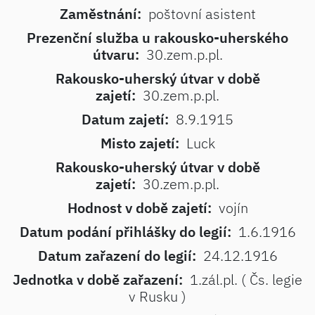
Zaměstnání:
poštovní asistent
Prezenční služba u rakousko-uherského
útvaru:
30.zem.p.pl.
Rakousko-uherský útvar v době
zajetí:
30.zem.p.pl.
Datum zajetí:
8.9.1915
Misto zajetí:
Luck
Rakousko-uherský útvar v době
zajetí:
30.zem.p.pl.
Hodnost v době zajetí:
vojín
Datum podání přihlášky do legií:
1.6.1916
Datum zařazení do legií:
24.12.1916
Jednotka v době zařazení:
1.zál.pl. ( Čs. legie
v Rusku )