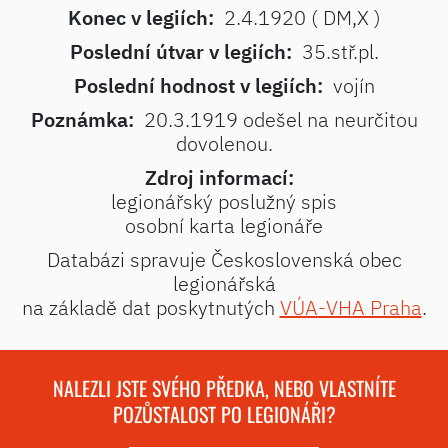
Konec v legiích:
2.4.1920 ( DM,X )
Poslední útvar v legiích:
35.stř.pl.
Poslední hodnost v legiích:
vojín
Poznámka:
20.3.1919 odešel na neurčitou
dovolenou.
Zdroj informací:
legionářský poslužný spis
osobní karta legionáře
Databázi spravuje Československá obec
legionářská
na základě dat poskytnutých
VÚA-VHA Praha
.
NALEZLI JSTE SVÉHO PŘEDKA, NEBO VLASTNÍTE
POZŮSTALOST PO LEGIONÁŘI?