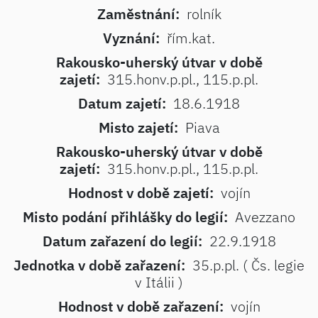
Zaměstnání:
rolník
Vyznání:
řím.kat.
Rakousko-uherský útvar v době
zajetí:
315.honv.p.pl., 115.p.pl.
Datum zajetí:
18.6.1918
Misto zajetí:
Piava
Rakousko-uherský útvar v době
zajetí:
315.honv.p.pl., 115.p.pl.
Hodnost v době zajetí:
vojín
Misto podání přihlášky do legií:
Avezzano
Datum zařazení do legií:
22.9.1918
Jednotka v době zařazení:
35.p.pl. ( Čs. legie
v Itálii )
Hodnost v době zařazení:
vojín