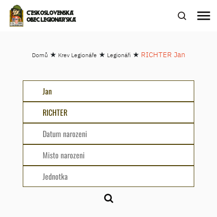
menu
ČESKOSLOVENSKÁ
OBEC LEGIONÁŘSKÁ
★
★
★
RICHTER Jan
Domů
Krev Legionáře
Legionáři