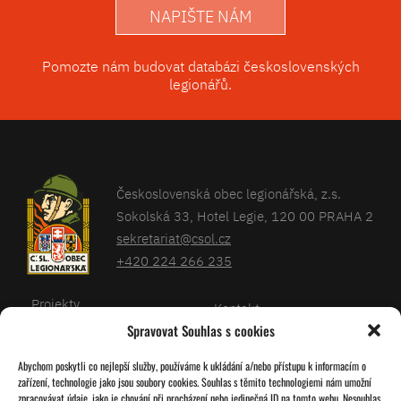
NAPIŠTE NÁM
Pomozte nám budovat databázi československých
legionářů.
Československá obec legionářská, z.s.
Sokolská 33, Hotel Legie, 120 00 PRAHA 2
sekretariat@csol.cz
+420 224 266 235
Projekty
Kontakt
Spravovat Souhlas s cookies
Články
Databáze legionářů
Abychom poskytli co nejlepší služby, používáme k ukládání a/nebo přístupu k informacím o
Kalendář
Pro členy
zařízení, technologie jako jsou soubory cookies. Souhlas s těmito technologiemi nám umožní
O nás
zpracovávat údaje, jako je chování při procházení nebo jedinečná ID na tomto webu. Nesouhlas