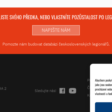
 JSTE SVÉHO PŘEDKA, NEBO VLASTNÍTE POZŮSTALOST PO LE
NAPIŠTE NÁM
Pomozte nám budovat databázi československých legionářů.
Projekty
Abychom poskytl
jako jsou soubo
Články
HA 2
procházení nebo
Sledujte nás!
vlastnosti a fun
Kalendář