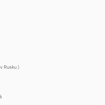
 v Rusku )
á