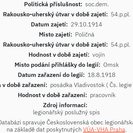
Politická příslušnost:
soc.dem.
Rakousko-uherský útvar v době zajetí:
54.p.pl.
Datum zajetí:
29.10.1914
Misto zajetí:
Poličná
Rakousko-uherský útvar v době zajetí:
54.p.pl.
Hodnost v době zajetí:
vojín
Misto podání přihlášky do legií:
Omsk
Datum zařazení do legií:
18.8.1918
 v době zařazení:
posádka Vladivostok ( Čs. legie
Hodnost v době zařazení:
pracovník
Zdroj informací:
legionářský poslužný spis
Databázi spravuje Československá obec legionářsk
na základě dat poskytnutých
VÚA-VHA Praha
.