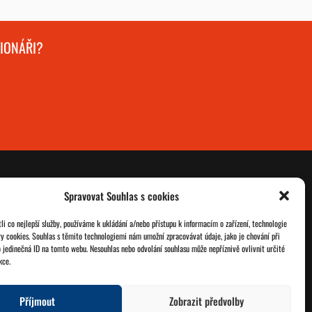
GIONÁŘI?
Spravovat Souhlas s cookies
O nás
Databáze legionářů
i co nejlepší služby, používáme k ukládání a/nebo přístupu k informacím o zařízení, technologie
ry cookies. Souhlas s těmito technologiemi nám umožní zpracovávat údaje, jako je chování při
Jednoty ČSOL
Pro členy
 jedinečná ID na tomto webu. Nesouhlas nebo odvolání souhlasu může nepříznivě ovlivnit určité
kce.
Kontakt
Zásady cookies
Příjmout
Zobrazit předvolby