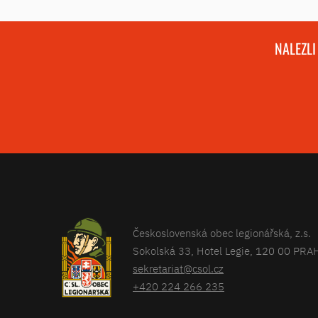
NALEZLI
Československá obec legionářská, z.s.
Sokolská 33, Hotel Legie, 120 00 PRA
sekretariat@csol.cz
+420 224 266 235