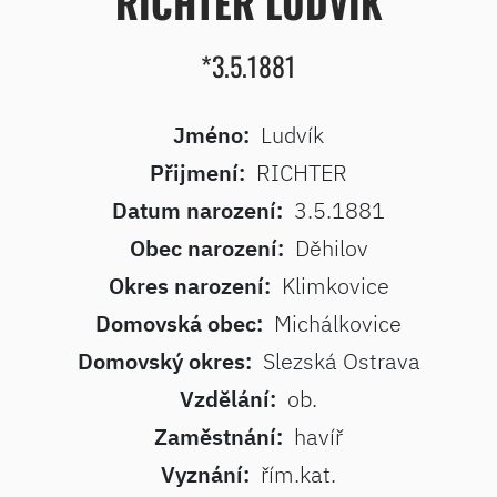
RICHTER LUDVÍK
*3.5.1881
Jméno:
Ludvík
Přijmení:
RICHTER
Datum narození:
3.5.1881
Obec narození:
Děhilov
Okres narození:
Klimkovice
Domovská obec:
Michálkovice
Domovský okres:
Slezská Ostrava
Vzdělání:
ob.
Zaměstnání:
havíř
Vyznání:
řím.kat.