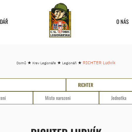
NDÁŘ
O NÁS
★
★
★
RICHTER Ludvík
Domů
Krev Legionáře
Legionáři