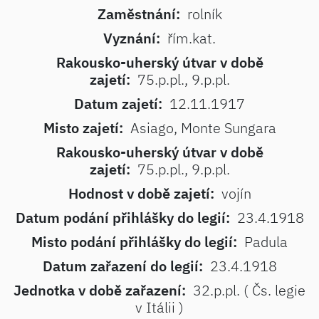
Zaměstnání:
rolník
Vyznání:
řím.kat.
Rakousko-uherský útvar v době
zajetí:
75.p.pl., 9.p.pl.
Datum zajetí:
12.11.1917
Misto zajetí:
Asiago, Monte Sungara
Rakousko-uherský útvar v době
zajetí:
75.p.pl., 9.p.pl.
Hodnost v době zajetí:
vojín
Datum podání přihlášky do legií:
23.4.1918
Misto podání přihlášky do legií:
Padula
Datum zařazení do legií:
23.4.1918
Jednotka v době zařazení:
32.p.pl. ( Čs. legie
v Itálii )