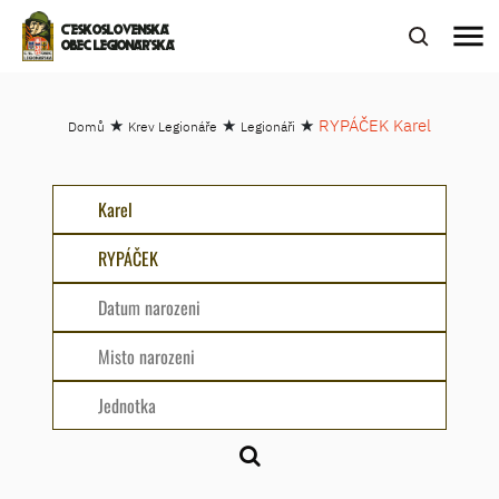
menu
ČESKOSLOVENSKÁ
OBEC LEGIONÁŘSKÁ
★
★
★
RYPÁČEK Karel
Domů
Krev Legionáře
Legionáři