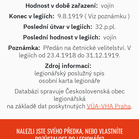
Hodnost v době zařazení:
vojín
Konec v legiích:
9.8.1919 ( Viz poznámku )
Poslední útvar v legiích:
32.p.pl.
Poslední hodnost v legiích:
vojín
Poznámka:
Předán na četnické velitelství. V
legiích od 23.4.1918 do 31.12.1919.
Zdroj informací:
legionářský poslužný spis
osobní karta legionáře
Databázi spravuje Československá obec
legionářská
na základě dat poskytnutých
VÚA-VHA Praha
.
NALEZLI JSTE SVÉHO PŘEDKA, NEBO VLASTNÍTE