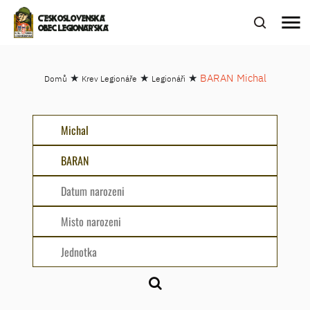
menu
ČESKOSLOVENSKÁ
OBEC LEGIONÁŘSKÁ
★
★
★
BARAN Michal
Domů
Krev Legionáře
Legionáři