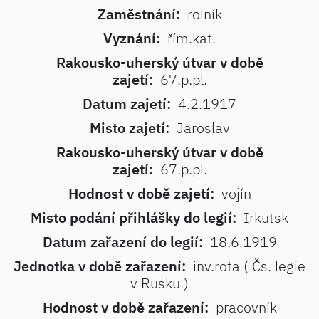
Zaměstnání:
rolník
Vyznání:
řím.kat.
Rakousko-uherský útvar v době
zajetí:
67.p.pl.
Datum zajetí:
4.2.1917
Misto zajetí:
Jaroslav
Rakousko-uherský útvar v době
zajetí:
67.p.pl.
Hodnost v době zajetí:
vojín
Misto podání přihlášky do legií:
Irkutsk
Datum zařazení do legií:
18.6.1919
Jednotka v době zařazení:
inv.rota ( Čs. legie
v Rusku )
Hodnost v době zařazení:
pracovník