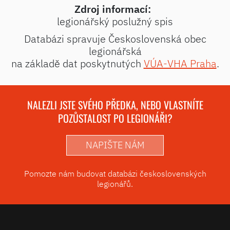
Zdroj informací:
legionářský poslužný spis
Databázi spravuje Československá obec
legionářská
na základě dat poskytnutých
VÚA-VHA Praha
.
NALEZLI JSTE SVÉHO PŘEDKA, NEBO VLASTNÍTE
POZŮSTALOST PO LEGIONÁŘI?
NAPIŠTE NÁM
Pomozte nám budovat databázi československých
legionářů.