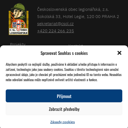
Československá obec legionářská, z.s.
Sokolská 33, Hotel Legie, 120 00 PRAHA 2
sekretariat@csol.cz
+420 224 266 235
Projekty
Kontakt
Spravovat Souhlas s cookies
Články
Databáze legionářů
Abychom poskytli co nejlepší služby, používáme k ukládání a/nebo přístupu k informacím o
Kalendář
Pro členy
zařízení, technologie jako jsou soubory cookies. Souhlas s těmito technologiemi nám umožní
O nás
zpracovávat údaje, jako je chování při procházení nebo jedinečná ID na tomto webu. Nesouhlas
Zásady cookies
nebo odvolání souhlasu může nepříznivě ovlivnit určité vlastnosti a funkce.
Jednoty ČSOL
Příjmout
Sledujte nás!
Zobrazit předvolby
Zásady cookies
© 2026 Grafika
Studio Družba
Vytvořil
Miroslav Tomášek
a Lukáš Víšek