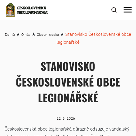
menu
ČESKOSLOVENSKÁ
OBEC LEGIONÁŘSKÁ
★
★
★
Stanovisko Československé obce
Domů
O nás
Obecní deska
legionářské
STANOVISKO
ČESKOSLOVENSKÉ OBCE
LEGIONÁŘSKÉ
22. 5. 2026
Československá obec legionářská důrazně odsuzuje vandalský