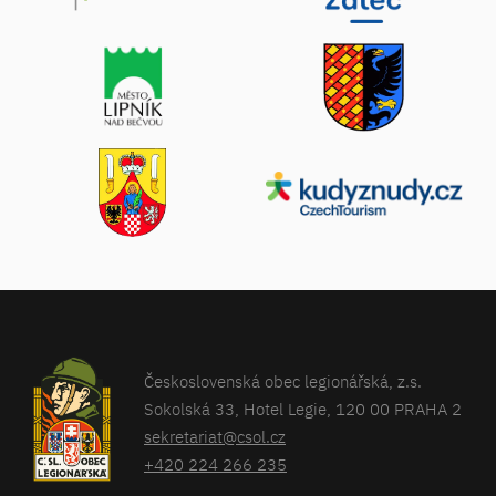
Československá obec legionářská, z.s.
Sokolská 33, Hotel Legie, 120 00 PRAHA 2
sekretariat@csol.cz
+420 224 266 235