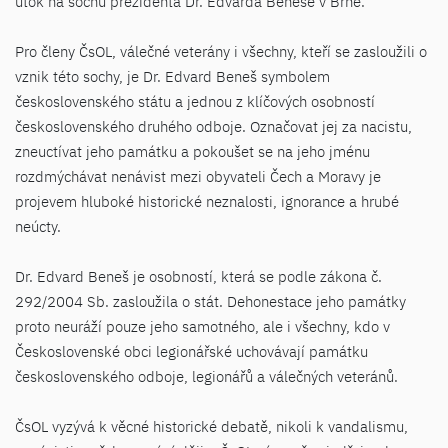
útok na sochu prezidenta Dr. Edvarda Beneše v Brně.
Pro členy ČsOL, válečné veterány i všechny, kteří se zasloužili o
vznik této sochy, je Dr. Edvard Beneš symbolem
československého státu a jednou z klíčových osobností
československého druhého odboje. Označovat jej za nacistu,
zneuctívat jeho památku a pokoušet se na jeho jménu
rozdmýchávat nenávist mezi obyvateli Čech a Moravy je
projevem hluboké historické neznalosti, ignorance a hrubé
neúcty.
Dr. Edvard Beneš je osobností, která se podle zákona č.
292/2004 Sb. zasloužila o stát. Dehonestace jeho památky
proto neuráží pouze jeho samotného, ale i všechny, kdo v
Československé obci legionářské uchovávají památku
československého odboje, legionářů a válečných veteránů.
ČsOL vyzývá k věcné historické debatě, nikoli k vandalismu,