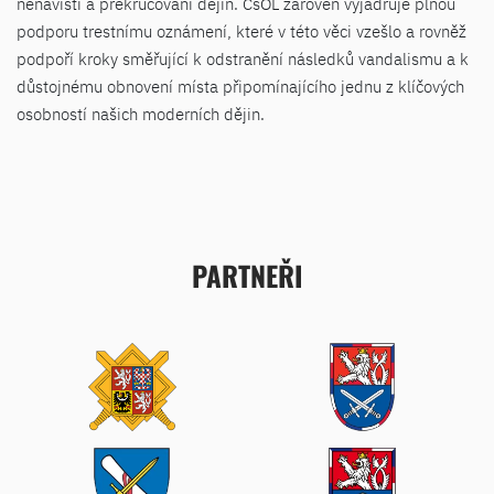
nenávisti a překrucování dějin. ČsOL zároveň vyjadřuje plnou
podporu trestnímu oznámení, které v této věci vzešlo a rovněž
podpoří kroky směřující k odstranění následků vandalismu a k
důstojnému obnovení místa připomínajícího jednu z klíčových
osobností našich moderních dějin.
PARTNEŘI