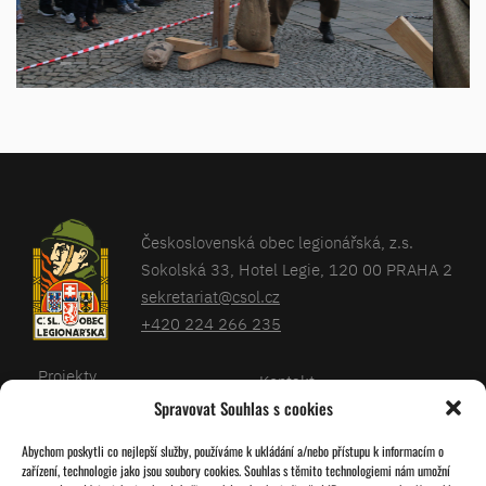
Československá obec legionářská, z.s.
Sokolská 33, Hotel Legie, 120 00 PRAHA 2
sekretariat@csol.cz
+420 224 266 235
Projekty
Kontakt
Spravovat Souhlas s cookies
Články
Databáze legionářů
Abychom poskytli co nejlepší služby, používáme k ukládání a/nebo přístupu k informacím o
Kalendář
Pro členy
zařízení, technologie jako jsou soubory cookies. Souhlas s těmito technologiemi nám umožní