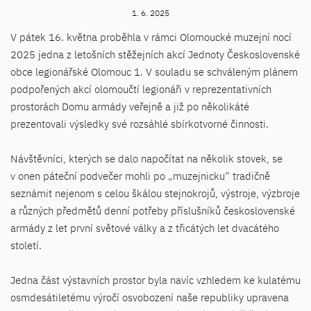
1. 6. 2025
V pátek 16. května proběhla v rámci Olomoucké muzejní nocí
2025 jedna z letošních stěžejních akcí Jednoty Československé
obce legionářské Olomouc 1. V souladu se schváleným plánem
podpořených akcí olomoučtí legionáři v reprezentativních
prostorách Domu armády veřejně a již po několikáté
prezentovali výsledky své rozsáhlé sbírkotvorné činnosti.
Návštěvníci, kterých se dalo napočítat na několik stovek, se
v onen páteční podvečer mohli po „muzejnicku“ tradičně
seznámit nejenom s celou škálou stejnokrojů, výstroje, výzbroje
a různých předmětů denní potřeby příslušníků československé
armády z let první světové války a z třicátých let dvacátého
století.
Jedna část výstavních prostor byla navíc vzhledem ke kulatému
osmdesátiletému výročí osvobození naše republiky upravena