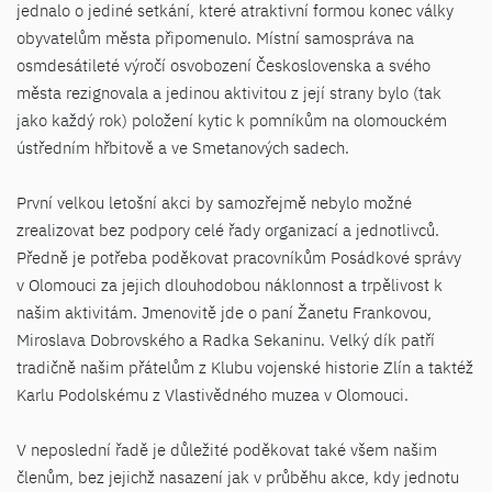
jednalo o jediné setkání, které atraktivní formou konec války
obyvatelům města připomenulo. Místní samospráva na
osmdesátileté výročí osvobození Československa a svého
města rezignovala a jedinou aktivitou z její strany bylo (tak
jako každý rok) položení kytic k pomníkům na olomouckém
ústředním hřbitově a ve Smetanových sadech.
První velkou letošní akci by samozřejmě nebylo možné
zrealizovat bez podpory celé řady organizací a jednotlivců.
Předně je potřeba poděkovat pracovníkům Posádkové správy
v Olomouci za jejich dlouhodobou náklonnost a trpělivost k
našim aktivitám. Jmenovitě jde o paní Žanetu Frankovou,
Miroslava Dobrovského a Radka Sekaninu. Velký dík patří
tradičně našim přátelům z Klubu vojenské historie Zlín a taktéž
Karlu Podolskému z Vlastivědného muzea v Olomouci.
V neposlední řadě je důležité poděkovat také všem našim
členům, bez jejichž nasazení jak v průběhu akce, kdy jednotu