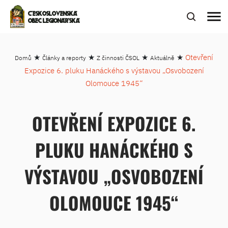
menu
ČESKOSLOVENSKÁ
OBEC LEGIONÁŘSKÁ
★
★
★
★
Otevření
Domů
Články a reporty
Z činnosti ČSOL
Aktuálně
Expozice 6. pluku Hanáckého s výstavou „Osvobození
Olomouce 1945“
OTEVŘENÍ EXPOZICE 6.
PLUKU HANÁCKÉHO S
VÝSTAVOU „OSVOBOZENÍ
OLOMOUCE 1945“