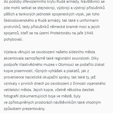
do podoby dřevozemního krytu Rudé armády. Návštěvníci se
zde mohli setkat se stejnokroji, výzbrojí a výstrojí příslušníků
pěších a tankových jednotek spojeneckých vojsk, jak toho
československého a Rudé armády, tak také s uniformami
protivníků, tedy příslušníků německé branné moci a jejich
spojenců, kteří se na území Protektorátu na jaře 1945
pohybovali.
Výstava věnující se osvobození našeho sídelního města
akcentovala samozřejmě také regionální souvislosti. Díky
podpoře Vlastivědného muzea v Olomouci se podařilo získat
kopie písemností, různých vyhlášek a plakátů, jak z
provenience nacistické okupační správy, tak také ty, jež
vznikaly v prvních dnech po osvobození z činnosti vojenského
velitelství města. Jejich kopie, včetně několika desítek
fotografií dokumentujících boje ve městě, byly
ve zpřístupněných prostorách návštěvníkům také vhodným
způsobem prezentovány.