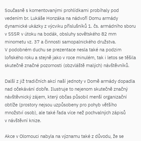
Současně s komentovanými prohlídkami probíhaly pod
vedením br. Lukáše Honzáka na nádvoří Domu armády
dynamické ukázky z výcviku příslušníků 1. čs. armádního sboru
v SSSR v útoku na bodák, obsluhy sovětského 82 mm
minometu vz. 37 a činnosti samopalnického družstva.
V podobném duchu se prezentace nesla také na podzim
loňského roku a stejně jako v roce minulém, tak i letos se těšila
skutečně značné pozornosti (obzvláště malých) návštěvníků.
Další z již tradičních akcí naší jednoty v Domě armády dopadla
nad očekávání dobře. Ilustruje to nejenom skutečně značný
návštěvnický zájem, který občas působil menší organizační
obtíže (prostory nejsou uzpůsobeny pro pohyb většího
množství osob), ale také řada více než pochvalných zápisů
v návštěvní knize.
Akce v Olomouci nabyla na významu také z důvodu, že se