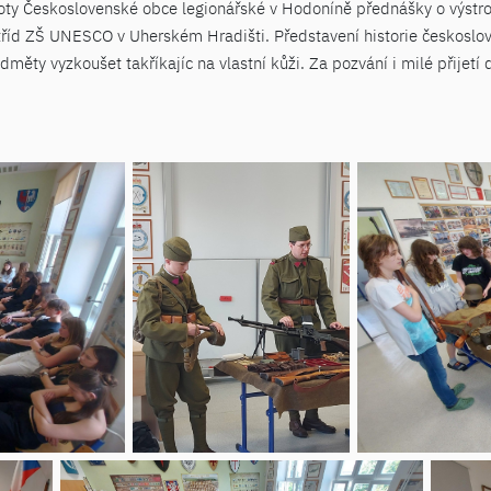
noty Československé obce legionářské v Hodoníně přednášky o výstro
říd ZŠ UNESCO v Uherském Hradišti. Představení historie českoslov
dměty vyzkoušet takříkajíc na vlastní kůži. Za pozvání i milé přijetí