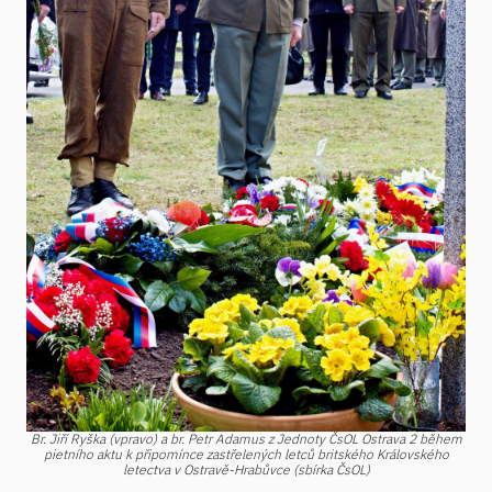
Br. Jiří Ryška (vpravo) a br. Petr Adamus z Jednoty ČsOL Ostrava 2 během
pietního aktu k připomínce zastřelených letců britského Královského
letectva v Ostravě-Hrabůvce (sbírka ČsOL)