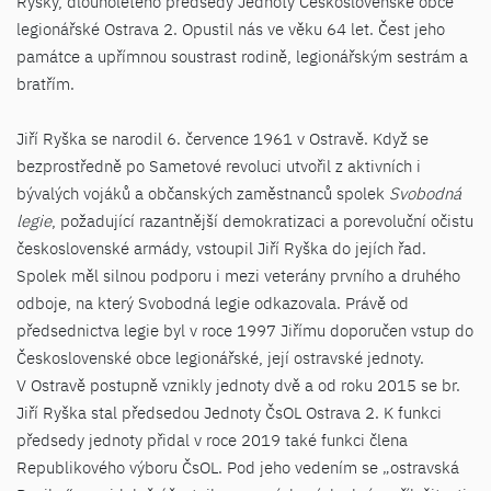
Ryšky, dlouholetého předsedy Jednoty Československé obce
legionářské Ostrava 2. Opustil nás ve věku 64 let. Čest jeho
památce a upřímnou soustrast rodině, legionářským sestrám a
bratřím.
Jiří Ryška se narodil 6. července 1961 v Ostravě. Když se
bezprostředně po Sametové revoluci utvořil z aktivních i
bývalých vojáků a občanských zaměstnanců spolek
Svobodná
legie
, požadující razantnější demokratizaci a porevoluční očistu
československé armády, vstoupil Jiří Ryška do jejích řad.
Spolek měl silnou podporu i mezi veterány prvního a druhého
odboje, na který Svobodná legie odkazovala. Právě od
předsednictva legie byl v roce 1997 Jiřímu doporučen vstup do
Československé obce legionářské, její ostravské jednoty.
V Ostravě postupně vznikly jednoty dvě a od roku 2015 se br.
Jiří Ryška stal předsedou Jednoty ČsOL Ostrava 2. K funkci
předsedy jednoty přidal v roce 2019 také funkci člena
Republikového výboru ČsOL. Pod jeho vedením se „ostravská