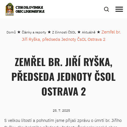
menu
ČESKOSLOVENSKÁ
OBEC LEGIONÁŘSKÁ
★
★
★
★
Zemřel br.
Domů
Články a reporty
Z činnosti ČSOL
Aktuálně
Jiří Ryška, předseda Jednoty ČsOL Ostrava 2
ZEMŘEL BR. JIŘÍ RYŠKA,
PŘEDSEDA JEDNOTY ČSOL
OSTRAVA 2
25. 7. 2025
S velkou lítostí a pohnutím jsme přijali zprávu o úmrtí br. Jiřího