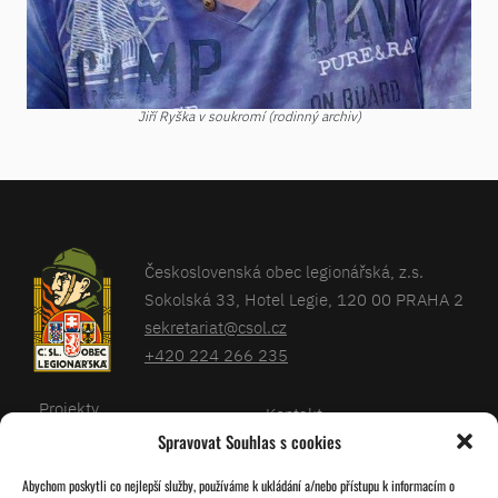
Jiří Ryška v soukromí (rodinný archiv)
Československá obec legionářská, z.s.
Sokolská 33, Hotel Legie, 120 00 PRAHA 2
sekretariat@csol.cz
+420 224 266 235
Projekty
Kontakt
Spravovat Souhlas s cookies
Články
Databáze legionářů
Abychom poskytli co nejlepší služby, používáme k ukládání a/nebo přístupu k informacím o
Kalendář
Pro členy