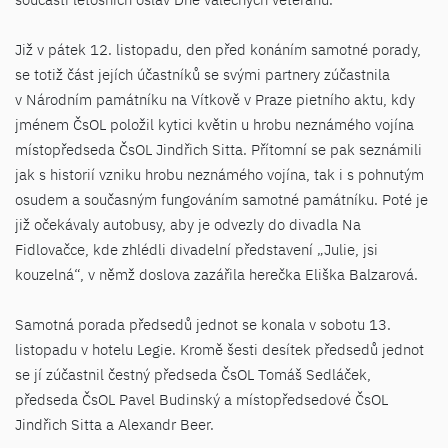
Již v pátek 12. listopadu, den před konáním samotné porady,
se totiž část jejích účastníků se svými partnery zúčastnila
v Národním památníku na Vítkově v Praze pietního aktu, kdy
jménem ČsOL položil kytici květin u hrobu neznámého vojína
místopředseda ČsOL Jindřich Sitta. Přítomní se pak seznámili
jak s historií vzniku hrobu neznámého vojína, tak i s pohnutým
osudem a současným fungováním samotné památníku. Poté je
již očekávaly autobusy, aby je odvezly do divadla Na
Fidlovačce, kde zhlédli divadelní představení „Julie, jsi
kouzelná“, v němž doslova zazářila herečka Eliška Balzarová.
Samotná porada předsedů jednot se konala v sobotu 13.
listopadu v hotelu Legie. Kromě šesti desítek předsedů jednot
se jí zúčastnil čestný předseda ČsOL Tomáš Sedláček,
předseda ČsOL Pavel Budinský a místopředsedové ČsOL
Jindřich Sitta a Alexandr Beer.