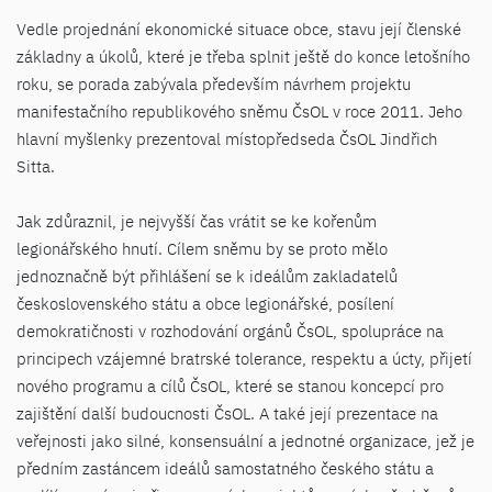
Vedle projednání ekonomické situace obce, stavu její členské
základny a úkolů, které je třeba splnit ještě do konce letošního
roku, se porada zabývala především návrhem projektu
manifestačního republikového sněmu ČsOL v roce 2011. Jeho
hlavní myšlenky prezentoval místopředseda ČsOL Jindřich
Sitta.
Jak zdůraznil, je nejvyšší čas vrátit se ke kořenům
legionářského hnutí. Cílem sněmu by se proto mělo
jednoznačně být přihlášení se k ideálům zakladatelů
československého státu a obce legionářské, posílení
demokratičnosti v rozhodování orgánů ČsOL, spolupráce na
principech vzájemné bratrské tolerance, respektu a úcty, přijetí
nového programu a cílů ČsOL, které se stanou koncepcí pro
zajištění další budoucnosti ČsOL. A také její prezentace na
veřejnosti jako silné, konsensuální a jednotné organizace, jež je
předním zastáncem ideálů samostatného českého státu a