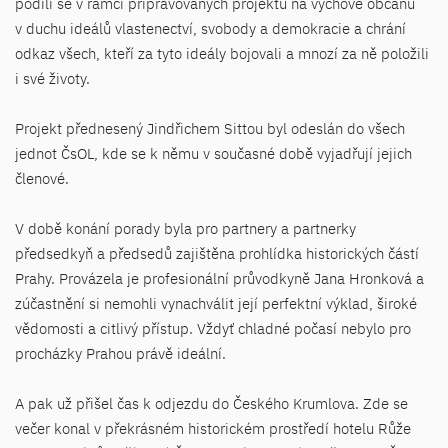
podílí se v rámci připravovaných projektů na výchově občanů
v duchu ideálů vlastenectví, svobody a demokracie a chrání
odkaz všech, kteří za tyto ideály bojovali a mnozí za ně položili
i své životy.
Projekt přednesený Jindřichem Sittou byl odeslán do všech
jednot ČsOL, kde se k němu v současné době vyjadřují jejich
členové.
V době konání porady byla pro partnery a partnerky
předsedkyň a předsedů zajištěna prohlídka historických částí
Prahy. Provázela je profesionální průvodkyně Jana Hronková a
zúčastnění si nemohli vynachválit její perfektní výklad, široké
vědomosti a citlivý přístup. Vždyť chladné počasí nebylo pro
procházky Prahou právě ideální.
A pak už přišel čas k odjezdu do Českého Krumlova. Zde se
večer konal v překrásném historickém prostředí hotelu Růže