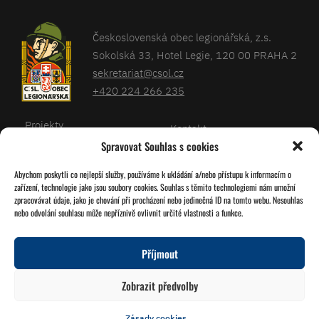
Československá obec legionářská, z.s.
Sokolská 33, Hotel Legie, 120 00 PRAHA 2
sekretariat@csol.cz
+420 224 266 235
Projekty
Kontakt
Spravovat Souhlas s cookies
Články
Databáze legionářů
Abychom poskytli co nejlepší služby, používáme k ukládání a/nebo přístupu k informacím o
Kalendář
Pro členy
zařízení, technologie jako jsou soubory cookies. Souhlas s těmito technologiemi nám umožní
O nás
zpracovávat údaje, jako je chování při procházení nebo jedinečná ID na tomto webu. Nesouhlas
Zásady cookies
nebo odvolání souhlasu může nepříznivě ovlivnit určité vlastnosti a funkce.
Jednoty ČSOL
Příjmout
Sledujte nás!
Zobrazit předvolby
Zásady cookies