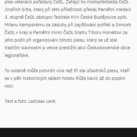
ples veteránů pořádaný ČsOL. Zahájil ho místopředseda ČsOL
Jindřich Sitta, který při této příležitosti předal Pamětní medaili
3. stupně ČsOL zástupci ředitele KVV České Budějovice pplk.
Milanu Kempskému za zásluhy při zajišťování potřeb a činnosti
ČsOL v kraji a Pamětní minci ČsOL bratru Tiboru Horvátovi za
jeho podíl při organizování tohoto plesu, který se už stal
tradiční slavnostní a velice prestižní akcí Československé obce
legionářské.
To ostatně může potvrdit více než tři sta účastníků plesu, kteří
se v pěti historických sálech hotelu Růže bavili až do pozdní
noci.
Text a foto: Ladislav Lenk