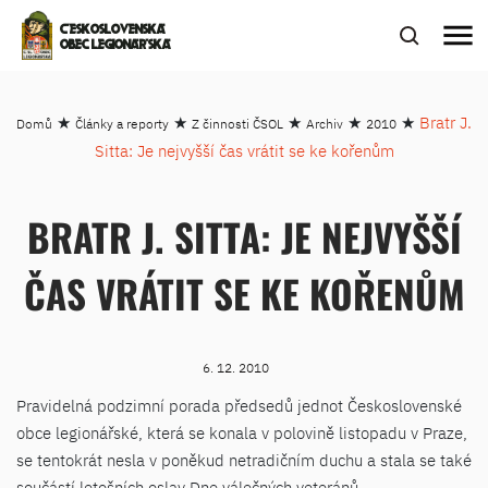
menu
ČESKOSLOVENSKÁ
OBEC LEGIONÁŘSKÁ
★
★
★
★
★
Bratr J.
Domů
Články a reporty
Z činnosti ČSOL
Archiv
2010
Sitta: Je nejvyšší čas vrátit se ke kořenům
BRATR J. SITTA: JE NEJVYŠŠÍ
ČAS VRÁTIT SE KE KOŘENŮM
6. 12. 2010
Pravidelná podzimní porada předsedů jednot Československé
obce legionářské, která se konala v polovině listopadu v Praze,
se tentokrát nesla v poněkud netradičním duchu a stala se také
součástí letošních oslav Dne válečných veteránů.