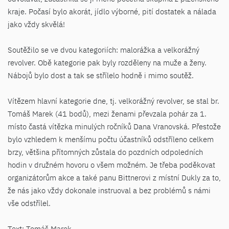
kraje. Počasí bylo akorát, jídlo výborné, pití dostatek a nálada
jako vždy skvělá!
Soutěžilo se ve dvou kategoriích: malorážka a velkorážný
revolver. Obě kategorie pak byly rozděleny na muže a ženy.
Nábojů bylo dost a tak se střílelo hodně i mimo soutěž.
Vítězem hlavní kategorie dne, tj. velkorážný revolver, se stal br.
Tomáš Marek (41 bodů), mezi ženami převzala pohár za 1.
místo častá vítězka minulých ročníků Dana Vranovská. Přestože
bylo vzhledem k menšímu počtu účastníků odstříleno celkem
brzy, většina přítomných zůstala do pozdních odpoledních
hodin v družném hovoru o všem možném. Je třeba poděkovat
organizátorům akce a také panu Bittnerovi z místní Dukly za to,
že nás jako vždy dokonale instruoval a bez problémů s námi
vše odstřílel.
Text: Tomáš Marek