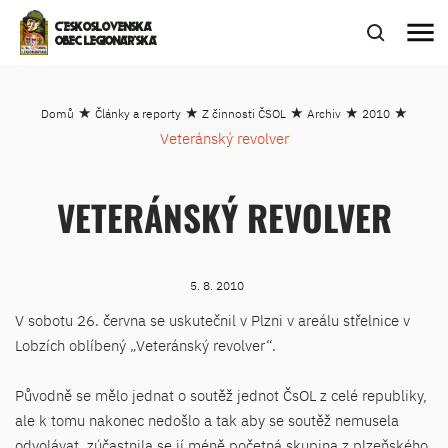
menu
ČESKOSLOVENSKÁ
OBEC LEGIONÁŘSKÁ
★
★
★
★
★
Domů
Články a reporty
Z činnosti ČSOL
Archiv
2010
Veteránský revolver
VETERÁNSKÝ REVOLVER
5. 8. 2010
V sobotu 26. června se uskutečnil v Plzni v areálu střelnice v
Lobzích oblíbený „Veteránský revolver“.
Původně se mělo jednat o soutěž jednot ČsOL z celé republiky,
ale k tomu nakonec nedošlo a tak aby se soutěž nemusela
odvolávat, zúčastnila se jí méně početná skupina z plzeňského