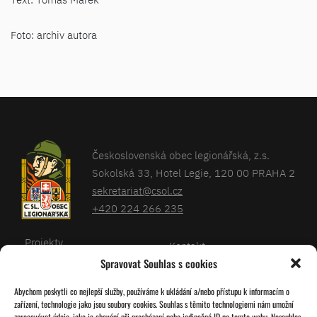
Foto: archiv autora
Československá obec legionářská, z.s.
Sokolská 33, Hotel Legie, 120 00 PRAHA 2
sekretariat@csol.cz
+420 224 266 235
Projekty
Kontakt
Spravovat Souhlas s cookies
Články
Databáze legionářů
Abychom poskytli co nejlepší služby, používáme k ukládání a/nebo přístupu k informacím o
Kalendář
Pro členy
zařízení, technologie jako jsou soubory cookies. Souhlas s těmito technologiemi nám umožní
O nás
zpracovávat údaje, jako je chování při procházení nebo jedinečná ID na tomto webu. Nesouhlas