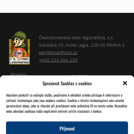
Československá obec legionářská, z.s.
Sokolská 33, Hotel Legie, 120 00 PRAHA 2
sekretariat@csol.cz
+420 224 266 235
Projekty
Kontakt
Spravovat Souhlas s cookies
Články
Databáze legionářů
Abychom poskytli co nejlepší služby, používáme k ukládání a/nebo přístupu k informacím o
Kalendář
Pro členy
zařízení, technologie jako jsou soubory cookies. Souhlas s těmito technologiemi nám umožní
O nás
zpracovávat údaje, jako je chování při procházení nebo jedinečná ID na tomto webu. Nesouhlas
Zásady cookies
nebo odvolání souhlasu může nepříznivě ovlivnit určité vlastnosti a funkce.
Jednoty ČSOL
Příjmout