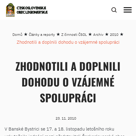
menu
ČESKOSLOVENSKÁ
OBEC LEGIONÁŘSKÁ
★
★
★
★
★
Domů
Články a reporty
Z činnosti ČSOL
Archiv
2010
Zhodnotili a doplnili dohodu o vzájemné spolupráci
ZHODNOTILI A DOPLNILI
DOHODU O VZÁJEMNÉ
SPOLUPRÁCI
23. 11. 2010
V Banské Bystrici se 17. a 18. listopadu letošního roku