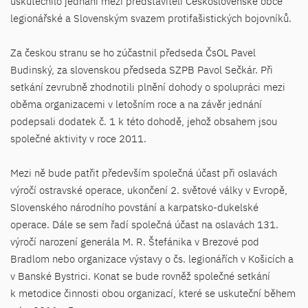
uskutečnilo jednání mezi představiteli Československé obce
legionářské a Slovenským svazem protifašistických bojovníků.
Za českou stranu se ho zúčastnil předseda ČsOL Pavel
Budinský, za slovenskou předseda SZPB Pavol Sečkár. Při
setkání zevrubně zhodnotili plnění dohody o spolupráci mezi
oběma organizacemi v letošním roce a na závěr jednání
podepsali dodatek č. 1 k této dohodě, jehož obsahem jsou
společné aktivity v roce 2011.
Mezi ně bude patřit především společná účast při oslavách
výročí ostravské operace, ukončení 2. světové války v Evropě,
Slovenského národního povstání a karpatsko-dukelské
operace. Dále se sem řadí společná účast na oslavách 131.
výročí narození generála M. R. Štefánika v Brezové pod
Bradlom nebo organizace výstavy o čs. legionářích v Košicích a
v Banské Bystrici. Konat se bude rovněž společné setkání
k metodice činnosti obou organizací, které se uskuteční během