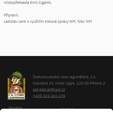
místopředseda Emil Cigánik.
Připravil:
Ladislav Lenk s využitím tiskové zprávy NM, foto: NM
Československá obec legionářská, z.s.
Sokolská 33, Hotel Legie, 120 00 PRAHA 2
sekretariat@csol.cz
+420 224 266 235
Projekty
Kontakt