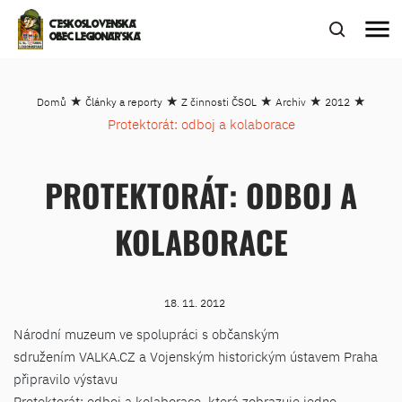
menu
ČESKOSLOVENSKÁ
OBEC LEGIONÁŘSKÁ
★
★
★
★
★
Domů
Články a reporty
Z činnosti ČSOL
Archiv
2012
Protektorát: odboj a kolaborace
PROTEKTORÁT: ODBOJ A
KOLABORACE
18. 11. 2012
Národní muzeum ve spolupráci s občanským
sdružením VALKA.CZ a Vojenským historickým ústavem Praha
připravilo výstavu
Protektorát: odboj a kolaborace, která zobrazuje jedno