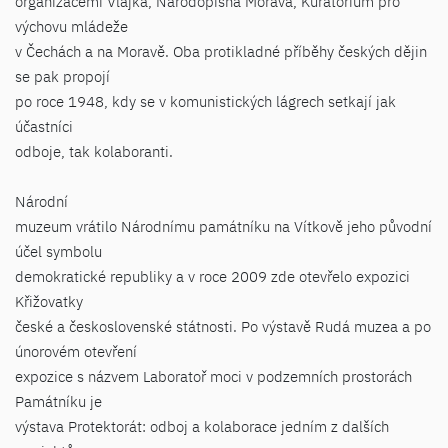
organizacemi Vlajka, Národopisná Morava, Kuratorium pro
výchovu mládeže
v Čechách a na Moravě. Oba protikladné příběhy českých dějin
se pak propojí
po roce 1948, kdy se v komunistických lágrech setkají jak
účastníci
odboje, tak kolaboranti.
Národní
muzeum vrátilo Národnímu památníku na Vítkově jeho původní
účel symbolu
demokratické republiky a v roce 2009 zde otevřelo expozici
Křižovatky
české a československé státnosti. Po výstavě Rudá muzea a po
únorovém otevření
expozice s názvem Laboratoř moci v podzemních prostorách
Památníku je
výstava Protektorát: odboj a kolaborace jedním z dalších