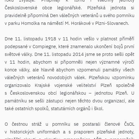
Československé obce legionářské. Plzeňská jednota si
pravidelně připomíná Den válečných veteránů u svého pomníku
v parku Homolka na náměstí M. Horákové v Plzni-Slovanech.
Dne 11. listopadu 1918 v 11 hodin vešlo v platnost příměří
podepsané v Compiegne, které znamenalo ukončení bojů první
světové války. Dne 11. listopadu 2014 jsme se proto sešli opět
v 11 hodin, abychom si připomněli nejen významné výročí
konce války, ale hlavně abychom vzpomenuli památky všech
válečných veteránů novodobých válek. Plzeňskou vzpomínku
organizovalo Krajské vojenské velitelství Plzeň společně
s Československou obcí legionářskou – jednotou Plzeň. U
památníku se sešli zástupci nejen těchto dvou organizací, ale
také ostatních spolků, statutárních orgánů i škol.
O čestnou stráž u pomníku se postarali členové ČsOL
v historických uniformách a s praporem plzeňské jednoty,