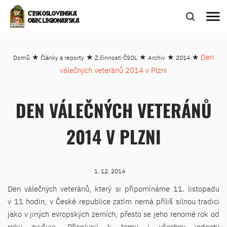
menu
ČESKOSLOVENSKÁ
OBEC LEGIONÁŘSKÁ
★
★
★
★
★
Den
Domů
Články a reporty
Z činnosti ČSOL
Archiv
2014
válečných veteránů 2014 v Plzni
DEN VÁLEČNÝCH VETERÁNŮ
2014 V PLZNI
1. 12. 2014
Den válečných veteránů, který si připomínáme 11. listopadu
v 11 hodin, v České republice zatím nemá příliš silnou tradici
jako v jiných evropských zemích, přesto se jeho renomé rok od
roku zvyšuje. Přispívají k tomu i všechny jednoty