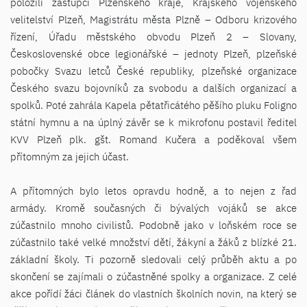
položili zástupci Plzeňského kraje, Krajského vojenského
velitelství Plzeň, Magistrátu města Plzně – Odboru krizového
řízení, Úřadu městského obvodu Plzeň 2 – Slovany,
Československé obce legionářské – jednoty Plzeň, plzeňské
pobočky Svazu letců České republiky, plzeňské organizace
Českého svazu bojovníků za svobodu a dalších organizací a
spolků. Poté zahrála Kapela pětatřicátého pěšího pluku Foligno
státní hymnu a na úplný závěr se k mikrofonu postavil ředitel
KVV Plzeň plk. gšt. Romand Kučera a poděkoval všem
přítomným za jejich účast.
A přítomných bylo letos opravdu hodně, a to nejen z řad
armády. Kromě současných či bývalých vojáků se akce
zúčastnilo mnoho civilistů. Podobně jako v loňském roce se
zúčastnilo také velké množství dětí, žákyní a žáků z blízké 21.
základní školy. Ti pozorně sledovali celý průběh aktu a po
skončení se zajímali o zúčastněné spolky a organizace. Z celé
akce pořídí žáci článek do vlastních školních novin, na který se