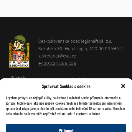
Československá obec legionářská, z.s.
Sokolská 33, Hotel Legie, 120 00 PRAHA 2
sekretariat@csol.cz
+420 224 266 235
Projekty
Kontakt
Spravovat Souhlas s cookies
Články
Databáze legionářů
Abychom poskytli co nejlepší služby, používáme k ukládání a/nebo přístupu k informacím o
Kalendář
Pro členy
zařízení, technologie jako jsou soubory cookies. Souhlas s těmito technologiemi nám umožní
O nás
zpracovávat údaje, jako je chování při procházení nebo jedinečná ID na tomto webu. Nesouhlas
Zásady cookies
nebo odvolání souhlasu může nepříznivě ovlivnit určité vlastnosti a funkce.
Jednoty ČSOL
Příjmout