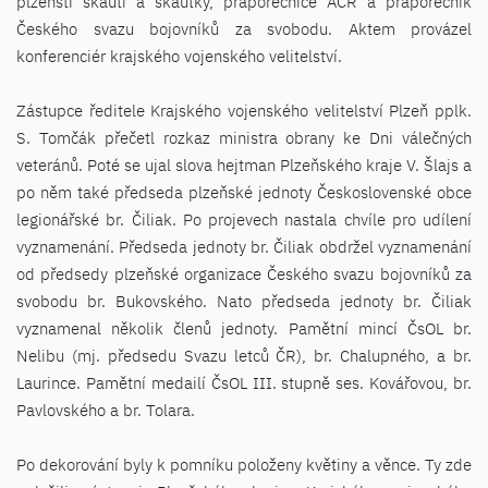
plzeňští skauti a skautky, praporečnice AČR a praporečník
Českého svazu bojovníků za svobodu. Aktem provázel
konferenciér krajského vojenského velitelství.
Zástupce ředitele Krajského vojenského velitelství Plzeň pplk.
S. Tomčák přečetl rozkaz ministra obrany ke Dni válečných
veteránů. Poté se ujal slova hejtman Plzeňského kraje V. Šlajs a
po něm také předseda plzeňské jednoty Československé obce
legionářské br. Čiliak. Po projevech nastala chvíle pro udílení
vyznamenání. Předseda jednoty br. Čiliak obdržel vyznamenání
od předsedy plzeňské organizace Českého svazu bojovníků za
svobodu br. Bukovského. Nato předseda jednoty br. Čiliak
vyznamenal několik členů jednoty. Pamětní mincí ČsOL br.
Nelibu (mj. předsedu Svazu letců ČR), br. Chalupného, a br.
Laurince. Pamětní medailí ČsOL III. stupně ses. Kovářovou, br.
Pavlovského a br. Tolara.
Po dekorování byly k pomníku položeny květiny a věnce. Ty zde