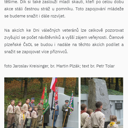
těšíme. Dík si také zaslouží mladí skauti, kteří po celou dobu
akce stáli čestnou stráž u pomníku. Toto zapojování mládeže
se budeme snažit i dále rozvíjet.
Na akcích ke Dni válečných veteránů lze celkově pozorovat
zvyšující se počet návštěvníků a vyšší zájem veřejnosti. Členové
plzeňské ČsOL se budou i nadále na těchto akcích podílet a
snažit se zapojovat více příznivců.
foto Jaroslav Kreisinger, br. Martin Plzák; text br. Petr Tolar