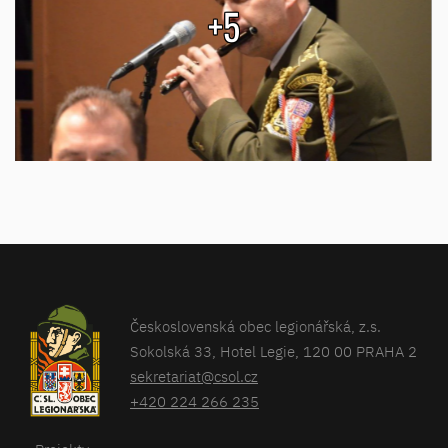
+5
Československá obec legionářská, z.s.
Sokolská 33, Hotel Legie, 120 00 PRAHA 2
sekretariat@csol.cz
+420 224 266 235