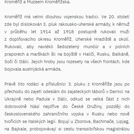
Kroměříž a Muzeem Kroměřížska.
Kroměříž má velmi dlouhou vojenskou tradici. Ve 20. století
zde byl dislokován 3. pluk rakousko-uherské armády, k němuž
v průběhu let 1914 až 1918 postupně rukovali muži
z doplňovacího okresu Kroměříž, Uherské Hradiště a okolí.
Rukovali, aby navlékli šedozelený mundúr a v polních
praporech a marškách šli na bojiště v Haliči, Rusku, Balkáně,
Soči či Itálii. Jejich hroby jsou rozesety na všech frontách, kde
bojovala austrijácká armáda.
Právě tito rodáci a příslušníci 3. pluku z Kroměříže jsou po
přechodu do zajetí odesláni do zajateckých táborů v Darnici na
Ukrajině nebo Padule v Itálii, odkud se velká část z nich
dobrovolně hlásí nejdříve do České Družiny, později do
československého zahraničního vojska v Rusku nebo nově
tvořících se italských legií. Bojují u Zborova, Bachmače, Lipjag,
na Bajkale, probojovávají si cestu transsibiřskou magistrálou