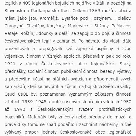
legiích a 405 legionářích bojujících nejdříve v Itálii a později na
Slovensku a Podkarpatské Rusi. Celkem 1369 mužů z obcí a
měst, jako jsou Kroměříž, Bystřice pod Hostýnem, Holešov,
Chropyně, Chvalčov, Koryčany, Morkovice – Slížany, Pačlavice,
Rataje, Roštín, Zdounky a další, se zapojilo do bojů a činnosti
československých legií v zahraničí. Po návratu do vlasti dále
prezentovali a propagovali své vojenské úspěchy a svou
vojenskou činnost v různých spolcích, především pak od roku
1921 v rámci Československé obce legionářské. Srazy,
přednášky, sociální činnost, publikační činnost, besedy, výstavy
a především účast na státních svátcích a připomenutí svých
kamarádů, kteří se nevrátili a zůstali na bojištích Světové války.
Osud ČsOL byl poznamenán významným zákazem činnosti
v letech 1939–
1945 a
poté násilným sloučením v letech 1950
až 1990 s Československým svazem protifašistických
bojovníků. Materiály byly zničeny nebo předány do muzeí a
právě díky tomu se snad podařilo i zachránit nádherný, ručně
vyšívaný prapor jednoty Československé obce legionářské