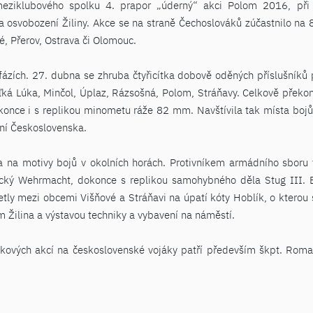
meziklubového spolku 4. prapor „úderný“ akci Polom 2016, při
a osvobození Žiliny. Akce se na straně Čechoslováků zúčastnilo n
é, Přerov, Ostrava či Olomouc.
ázích. 27. dubna se zhruba čtyřicítka dobově oděných příslušníků 
eľká Lúka, Minčol, Úplaz, Rázsošná, Polom, Stráňavy. Celkově přek
okonce i s replikou minometu ráže 82 mm. Navštívila tak místa bojů
ání Československa.
na motivy bojů v okolních horách. Protivníkem armádního sboru ta
ecký Wehrmacht, dokonce s replikou samohybného děla Stug III. 
etly mezi obcemi Višňové a Stráňavi na úpatí kóty Hoblík, o ktero
ilina a výstavou techniky a vybavení na náměstí.
kových akcí na československé vojáky patří především škpt. Romanu