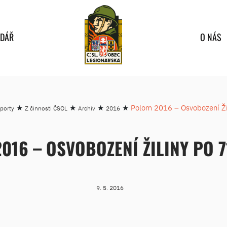
NDÁŘ
O NÁS
★
★
★
★
Polom 2016 – Osvobození Žil
eporty
Z činnosti ČSOL
Archiv
2016
016 – OSVOBOZENÍ ŽILINY PO 7
9. 5. 2016