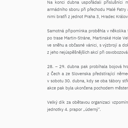
Na konci dubna uspořádali příslušníci 
armádního sboru při přechodu Malé Fatry 
nimi bratři z jednot Praha 3, Hradec Králov
Samotná připomínka proběhla v několika f
po trase Martin-Stráne, Martinské Hole V
ve sněhu a občasné vánici, s výzbrojí a d
z jeho nejúspěšnějších akcí při osvobozov
28. – 29. dubna pak probíhala bojová hra 
z Čech a ze Slovenska předstírající něm
v sobotu 30. dubna, kdy se oba tábory stř
akce pak byla ukončena pochodem městem Ž
Velký dík za obětavou organizaci vzpomín
jednotky 4. prapor „úderný“.