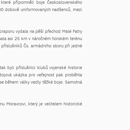
 které připomněli boje Československého
a 80 dobově uniformovaných nadšenců, mezi
praporu vydala na pěší přechod Malé Fatry
onala asi 25 km v náročném horském terénu
 příslušníků Čs. armádního sboru při jedné
k byli příslušníci klubů vojenské historie
Bojová ukázka pro veřejnost pak proběhla
u se během války vedly těžké boje. Samotná
 Moravcovi, který je velitelem historické