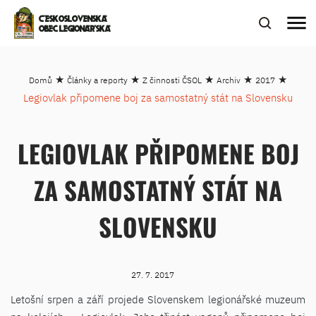
menu
ČESKOSLOVENSKÁ
OBEC LEGIONÁŘSKÁ
★
★
★
★
★
Domů
Články a reporty
Z činnosti ČSOL
Archiv
2017
Legiovlak připomene boj za samostatný stát na Slovensku
LEGIOVLAK PŘIPOMENE BOJ
ZA SAMOSTATNÝ STÁT NA
SLOVENSKU
27. 7. 2017
Letošní srpen a září projede Slovenskem legionářské muzeum