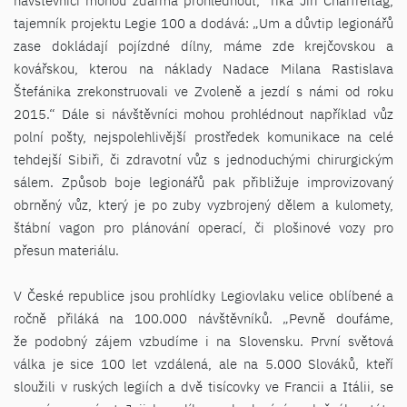
návštěvníci mohou zdarma prohlédnout,“ říká Jiří Charfreitag,
tajemník projektu Legie 100 a dodává: „Um a důvtip legionářů
zase dokládají pojízdné dílny, máme zde krejčovskou a
kovářskou, kterou na náklady Nadace Milana Rastislava
Štefánika zrekonstruovali ve Zvoleně a jezdí s námi od roku
2015.“ Dále si návštěvníci mohou prohlédnout například vůz
polní pošty, nejspolehlivější prostředek komunikace na celé
tehdejší Sibiři, či zdravotní vůz s jednoduchými chirurgickým
sálem. Způsob boje legionářů pak přibližuje improvizovaný
obrněný vůz, který je po zuby vyzbrojený dělem a kulomety,
štábní vagon pro plánování operací, či plošinové vozy pro
přesun materiálu.
V České republice jsou prohlídky Legiovlaku velice oblíbené a
ročně přiláká na 100.000 návštěvníků. „Pevně doufáme,
že podobný zájem vzbudíme i na Slovensku. První světová
válka je sice 100 let vzdálená, ale na 5.000 Slováků, kteří
sloužili v ruských legiích a dvě tisícovky ve Francii a Itálii, se