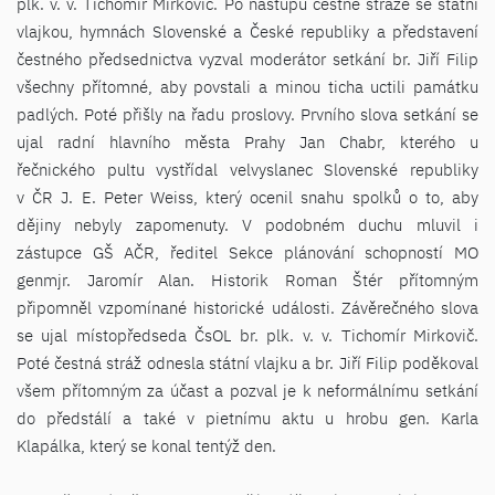
plk. v. v. Tichomír Mirkovič. Po nástupu čestné stráže se státní
vlajkou, hymnách Slovenské a České republiky a představení
čestného předsednictva vyzval moderátor setkání br. Jiří Filip
všechny přítomné, aby povstali a minou ticha uctili památku
padlých. Poté přišly na řadu proslovy. Prvního slova setkání se
ujal radní hlavního města Prahy Jan Chabr, kterého u
řečnického pultu vystřídal velvyslanec Slovenské republiky
v ČR J. E. Peter Weiss, který ocenil snahu spolků o to, aby
dějiny nebyly zapomenuty. V podobném duchu mluvil i
zástupce GŠ AČR, ředitel Sekce plánování schopností MO
genmjr. Jaromír Alan. Historik Roman Štér přítomným
připomněl vzpomínané historické události. Závěrečného slova
se ujal místopředseda ČsOL br. plk. v. v. Tichomír Mirkovič.
Poté čestná stráž odnesla státní vlajku a br. Jiří Filip poděkoval
všem přítomným za účast a pozval je k neformálnímu setkání
do předstálí a také v pietnímu aktu u hrobu gen. Karla
Klapálka, který se konal tentýž den.