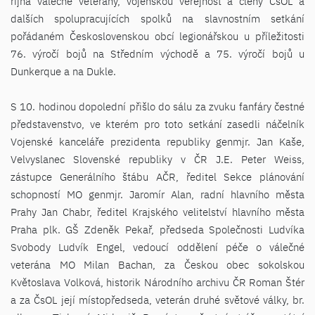
října válečné veterány, vojenskou veřejnost a členy ČsOL a
dalších spolupracujících spolků na slavnostním setkání
pořádaném Československou obcí legionářskou u příležitosti
76. výročí bojů na Středním východě a 75. výročí bojů u
Dunkerque a na Dukle.
S 10. hodinou dopolední přišlo do sálu za zvuku fanfáry čestné
představenstvo, ve kterém pro toto setkání zasedli náčelník
Vojenské kanceláře prezidenta republiky genmjr. Jan Kaše,
Velvyslanec Slovenské republiky v ČR J.E. Peter Weiss,
zástupce Generálního štábu AČR, ředitel Sekce plánování
schopností MO genmjr. Jaromír Alan, radní hlavního města
Prahy Jan Chabr, ředitel Krajského velitelství hlavního města
Praha plk. GŠ Zdeněk Pekař, předseda Společnosti Ludvíka
Svobody Ludvík Engel, vedoucí oddělení péče o válečné
veterána MO Milan Bachan, za Českou obec sokolskou
Květoslava Volková, historik Národního archivu ČR Roman Štér
a za ČsOL její místopředseda, veterán druhé světové války, br.