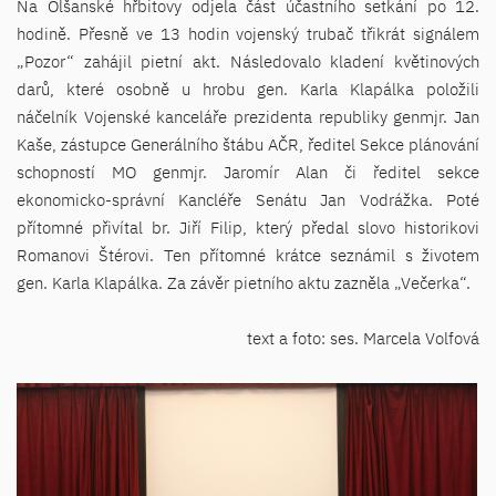
Na Olšanské hřbitovy odjela část účastního setkání po 12.
hodině. Přesně ve 13 hodin vojenský trubač třikrát signálem
„Pozor“ zahájil pietní akt. Následovalo kladení květinových
darů, které osobně u hrobu gen. Karla Klapálka položili
náčelník Vojenské kanceláře prezidenta republiky genmjr. Jan
Kaše, zástupce Generálního štábu AČR, ředitel Sekce plánování
schopností MO genmjr. Jaromír Alan či ředitel sekce
ekonomicko-správní Kancléře Senátu Jan Vodrážka. Poté
přítomné přivítal br. Jiří Filip, který předal slovo historikovi
Romanovi Štérovi. Ten přítomné krátce seznámil s životem
gen. Karla Klapálka. Za závěr pietního aktu zazněla „Večerka“.
text a foto: ses. Marcela Volfová