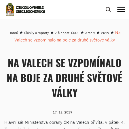
menu
ČESKOSLOVENSKÁ
OBEC LEGIONÁŘSKÁ
★
★
★
★
★
Na
Domů
Články a reporty
Z činnosti ČSOL
Archiv
2019
Valech se vzpomínalo na boje za druhé světové války
NA VALECH SE VZPOMÍNALO
NA BOJE ZA DRUHÉ SVĚTOVÉ
VÁLKY
17. 12. 2019
Hlavní sál Ministerstva obrany ČR na Valech přivítal v pátek 4.