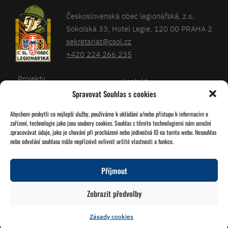
Československá obec legionářská, z.s.
Sokolská 33, Hotel Legie, 120 00 PRAHA 2
sekretariat@csol.cz
+420 224 266 235
Projekty
Kontakt
Spravovat Souhlas s cookies
Články
Databáze legionářů
Abychom poskytli co nejlepší služby, používáme k ukládání a/nebo přístupu k informacím o
Kalendář
Pro členy
zařízení, technologie jako jsou soubory cookies. Souhlas s těmito technologiemi nám umožní
O nás
zpracovávat údaje, jako je chování při procházení nebo jedinečná ID na tomto webu. Nesouhlas
Zásady cookies
nebo odvolání souhlasu může nepříznivě ovlivnit určité vlastnosti a funkce.
Jednoty ČSOL
Příjmout
Sledujte nás!
Zobrazit předvolby
Zásady cookies
© 2026 Grafika
Studio Družba
Vytvořil
Miroslav Tomášek
a Lukáš Víšek