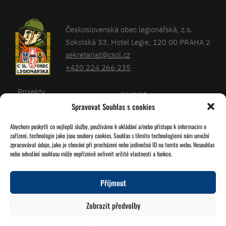
Československá obec legionářská, z.s.
Sokolská 33, Hotel Legie, 120 00 PRAHA 2
sekretariat@csol.cz
+420 224 266 235
Projekty
Kontakt
Spravovat Souhlas s cookies
Články
Databáze legionářů
Abychom poskytli co nejlepší služby, používáme k ukládání a/nebo přístupu k informacím o
Kalendář
Pro členy
zařízení, technologie jako jsou soubory cookies. Souhlas s těmito technologiemi nám umožní
O nás
zpracovávat údaje, jako je chování při procházení nebo jedinečná ID na tomto webu. Nesouhlas
Zásady cookies
nebo odvolání souhlasu může nepříznivě ovlivnit určité vlastnosti a funkce.
Jednoty ČSOL
Příjmout
Sledujte nás!
Zobrazit předvolby