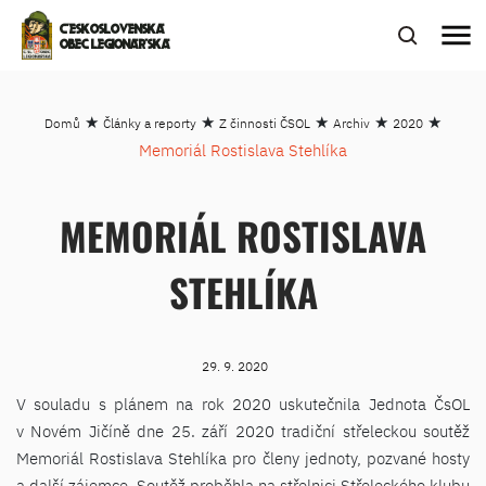
menu
ČESKOSLOVENSKÁ
OBEC LEGIONÁŘSKÁ
★
★
★
★
★
Domů
Články a reporty
Z činnosti ČSOL
Archiv
2020
Memoriál Rostislava Stehlíka
MEMORIÁL ROSTISLAVA
STEHLÍKA
29. 9. 2020
V souladu s plánem na rok 2020 uskutečnila Jednota ČsOL
v Novém Jičíně dne 25. září 2020 tradiční střeleckou soutěž
Memoriál Rostislava Stehlíka pro členy jednoty, pozvané hosty
a další zájemce. Soutěž proběhla na střelnici Střeleckého klubu