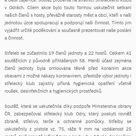
v Odrách. Cílem akce bylo touto formou uskutečnit setkaní
našich členů s hosty, převážně starosty měst a obcí, kteří s naší
jednotou úzce spolupracují a podporují naši činnost. Tímto jim
vyjádřit určité poděkování a současně prezentovat naše poslání
a činnost.
Střeleb se zúčastnilo 19 členů jednoty a 22 hostů. Celkem 41
soutěžících z původně přihlášených 58. Menší účast zejména
členů jednoty byla omlouvána těsně před konáním akce
obavami z možné nákazy koronavirem, přestože výbor jednoty i
střelecký klub zajistily přísná hygienická opatření včetně
roušek, desinfekčních a hygienických prostředků.
Soutěž, která se uskutečnila díky podpoře Ministerstva obrany
ČR, zabezpečoval střelecký klub Odry, který poskytl rovněž
zbraně, střelivo, terče a ochranné pomůcky. Střelby se
uskutečnily z pistole vz. 75, ráže 9 mm na vzdálenost 25