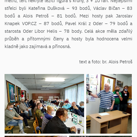
metrů, terč nekrytě ležící figura s kruhy, 3 + 10 rán. Nejlepšími
střelci byli Kateřina Dušková – 93 bodů, Václav Bičan – 83
bodů a Alois Petroš – 81 bodů. Mezi hosty pak Jaroslav
Knapek VOP.CZ – 87 bodů, Pavel Král z Oder – 79 bodů a
starosta Oder Libor Helis – 78 body. Celá akce měla zdařilý
průběh a přítomnými členy a hosty byla hodnocena velmi
kladně jako zajímavá a přínosná.
text a foto: br. Alois Petroš