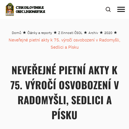
menu
ČESKOSLOVENSKÁ
OBEC LEGIONÁŘSKÁ
★
★
★
★
★
Domů
Články a reporty
Z činnosti ČSOL
Archiv
2020
Neveřejné pietní akty k 75. výročí osvobození v Radomyšli,
Sedlici a Písku
NEVEŘEJNÉ PIETNÍ AKTY K
75. VÝROČÍ OSVOBOZENÍ V
RADOMYŠLI, SEDLICI A
PÍSKU