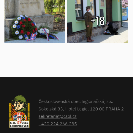
+18
Československá obec legionářská, z.s.
Sokolská 33, Hotel Legie, 120 00 PRAHA 2
sekretariat@csol.cz
+420 224 266 235