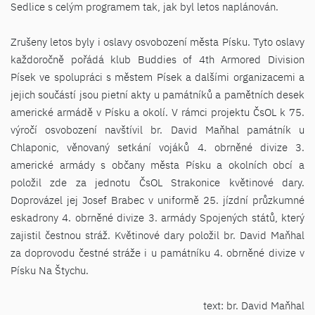
Sedlice s celým programem tak, jak byl letos naplánován.
Zrušeny letos byly i oslavy osvobození města Písku. Tyto oslavy
každoročně pořádá klub Buddies of 4th Armored Division
Písek ve spolupráci s městem Písek a dalšími organizacemi a
jejich součástí jsou pietní akty u památníků a pamětních desek
americké armádě v Písku a okolí. V rámci projektu ČsOL k 75.
výročí osvobození navštívil br. David Maňhal památník u
Chlaponic, věnovaný setkání vojáků 4. obrněné divize 3.
americké armády s občany města Písku a okolních obcí a
položil zde za jednotu ČsOL Strakonice květinové dary.
Doprovázel jej Josef Brabec v uniformě 25. jízdní průzkumné
eskadrony 4. obrněné divize 3. armády Spojených států, který
zajistil čestnou stráž. Květinové dary položil br. David Maňhal
za doprovodu čestné stráže i u památníku 4. obrněné divize v
Písku Na Štychu.
text: br. David Maňhal