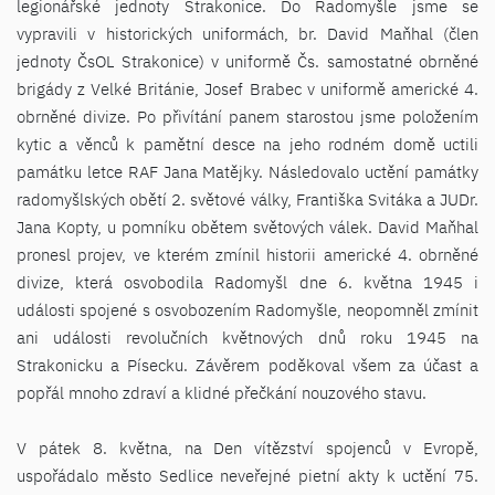
legionářské jednoty Strakonice. Do Radomyšle jsme se
vypravili v historických uniformách, br. David Maňhal (člen
jednoty ČsOL Strakonice) v uniformě Čs. samostatné obrněné
brigády z Velké Británie, Josef Brabec v uniformě americké 4.
obrněné divize. Po přivítání panem starostou jsme položením
kytic a věnců k pamětní desce na jeho rodném domě uctili
památku letce RAF Jana Matějky. Následovalo uctění památky
radomyšlských obětí 2. světové války, Františka Svitáka a JUDr.
Jana Kopty, u pomníku obětem světových válek. David Maňhal
pronesl projev, ve kterém zmínil historii americké 4. obrněné
divize, která osvobodila Radomyšl dne 6. května 1945 i
události spojené s osvobozením Radomyšle, neopomněl zmínit
ani události revolučních květnových dnů roku 1945 na
Strakonicku a Písecku. Závěrem poděkoval všem za účast a
popřál mnoho zdraví a klidné přečkání nouzového stavu.
V pátek 8. května, na Den vítězství spojenců v Evropě,
uspořádalo město Sedlice neveřejné pietní akty k uctění 75.