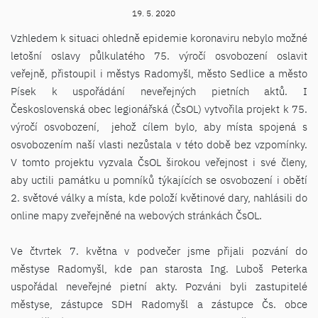
19. 5. 2020
Vzhledem k situaci ohledně epidemie koronaviru nebylo možné
letošní oslavy půlkulatého 75. výročí osvobození oslavit
veřejně, přistoupil i městys Radomyšl, město Sedlice a město
Písek k uspořádání neveřejných pietních aktů. I
Československá obec legionářská (ČsOL) vytvořila projekt k 75.
výročí osvobození, jehož cílem bylo, aby místa spojená s
osvobozením naší vlasti nezůstala v této době bez vzpomínky.
V tomto projektu vyzvala ČsOL širokou veřejnost i své členy,
aby uctili památku u pomníků týkajících se osvobození i obětí
2. světové války a místa, kde položí květinové dary, nahlásili do
online mapy zveřejněné na webových stránkách ČsOL.
Ve čtvrtek 7. května v podvečer jsme přijali pozvání do
městyse Radomyšl, kde pan starosta Ing. Luboš Peterka
uspořádal neveřejné pietní akty. Pozváni byli zastupitelé
městyse, zástupce SDH Radomyšl a zástupce Čs. obce