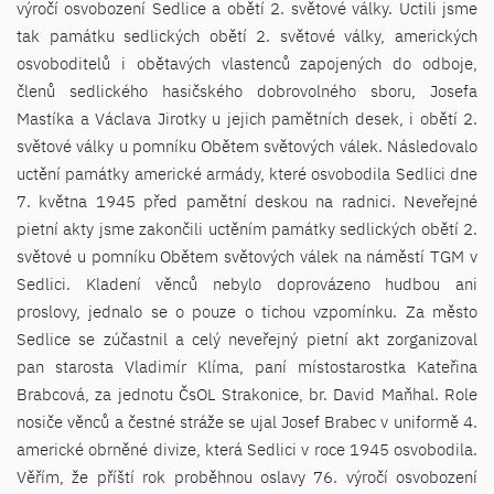
výročí osvobození Sedlice a obětí 2. světové války. Uctili jsme
tak památku sedlických obětí 2. světové války, amerických
osvoboditelů i obětavých vlastenců zapojených do odboje,
členů sedlického hasičského dobrovolného sboru, Josefa
Mastíka a Václava Jirotky u jejich pamětních desek, i obětí 2.
světové války u pomníku Obětem světových válek. Následovalo
uctění památky americké armády, které osvobodila Sedlici dne
7. května 1945 před pamětní deskou na radnici. Neveřejné
pietní akty jsme zakončili uctěním památky sedlických obětí 2.
světové u pomníku Obětem světových válek na náměstí TGM v
Sedlici. Kladení věnců nebylo doprovázeno hudbou ani
proslovy, jednalo se o pouze o tichou vzpomínku. Za město
Sedlice se zúčastnil a celý neveřejný pietní akt zorganizoval
pan starosta Vladimír Klíma, paní místostarostka Kateřina
Brabcová, za jednotu ČsOL Strakonice, br. David Maňhal. Role
nosiče věnců a čestné stráže se ujal Josef Brabec v uniformě 4.
americké obrněné divize, která Sedlici v roce 1945 osvobodila.
Věřím, že příští rok proběhnou oslavy 76. výročí osvobození