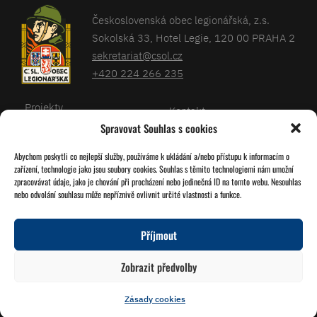
Československá obec legionářská, z.s.
Sokolská 33, Hotel Legie, 120 00 PRAHA 2
sekretariat@csol.cz
+420 224 266 235
Projekty
Kontakt
Spravovat Souhlas s cookies
Články
Databáze legionářů
Abychom poskytli co nejlepší služby, používáme k ukládání a/nebo přístupu k informacím o
Kalendář
Pro členy
zařízení, technologie jako jsou soubory cookies. Souhlas s těmito technologiemi nám umožní
O nás
zpracovávat údaje, jako je chování při procházení nebo jedinečná ID na tomto webu. Nesouhlas
Zásady cookies
nebo odvolání souhlasu může nepříznivě ovlivnit určité vlastnosti a funkce.
Jednoty ČSOL
Příjmout
Sledujte nás!
Zobrazit předvolby
Zásady cookies
© 2026 Grafika
Studio Družba
Vytvořil
Miroslav Tomášek
a Lukáš Víšek