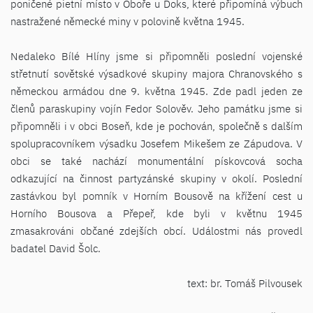
poničené pietní místo v Oboře u Doks, které připomíná výbuch
nastražené německé miny v polovině května 1945.
Nedaleko Bílé Hlíny jsme si připomněli poslední vojenské
střetnutí sovětské výsadkové skupiny majora Chranovského s
německou armádou dne 9. května 1945. Zde padl jeden ze
členů paraskupiny vojín Fedor Solověv. Jeho památku jsme si
připomněli i v obci Boseň, kde je pochován, společně s dalším
spolupracovníkem výsadku Josefem Mikešem ze Zápudova. V
obci se také nachází monumentální pískovcová socha
odkazující na činnost partyzánské skupiny v okolí. Poslední
zastávkou byl pomník v Horním Bousově na křížení cest u
Horního Bousova a Přepeř, kde byli v květnu 1945
zmasakrováni občané zdejších obcí. Událostmi nás provedl
badatel David Šolc.
text: br. Tomáš Pilvousek