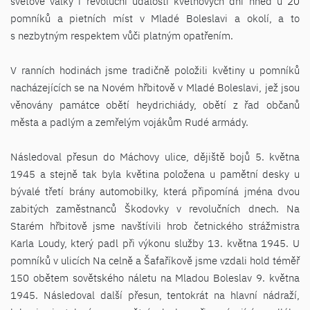
světové války i revoluční události květnových dní hned u 20
pomníků a pietních míst v Mladé Boleslavi a okolí, a to
s nezbytným respektem vůči platným opatřením.
V ranních hodinách jsme tradičně položili květiny u pomníků
nacházejících se na Novém hřbitově v Mladé Boleslavi, jež jsou
věnovány památce obětí heydrichiády, obětí z řad občanů
města a padlým a zemřelým vojákům Rudé armády.
Následoval přesun do Máchovy ulice, dějiště bojů 5. května
1945 a stejně tak byla květina položena u pamětní desky u
bývalé třetí brány automobilky, která připomíná jména dvou
zabitých zaměstnanců Škodovky v revolučních dnech. Na
Starém hřbitově jsme navštívili hrob četnického strážmistra
Karla Loudy, který padl při výkonu služby 13. května 1945. U
pomníků v ulicích Na celně a Šafaříkově jsme vzdali hold téměř
150 obětem sovětského náletu na Mladou Boleslav 9. května
1945. Následoval další přesun, tentokrát na hlavní nádraží,