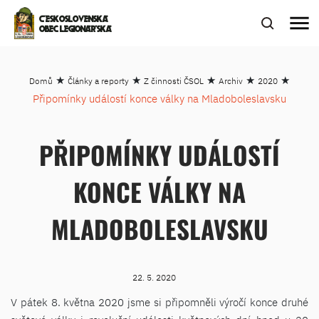
menu
ČESKOSLOVENSKÁ
OBEC LEGIONÁŘSKÁ
★
★
★
★
★
Domů
Články a reporty
Z činnosti ČSOL
Archiv
2020
Připomínky událostí konce války na Mladoboleslavsku
PŘIPOMÍNKY UDÁLOSTÍ
KONCE VÁLKY NA
MLADOBOLESLAVSKU
22. 5. 2020
V pátek 8. května 2020 jsme si připomněli výročí konce druhé