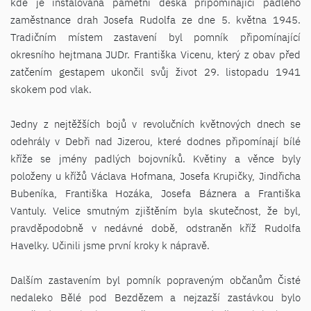
kde je instalována pamětní deska připomínající padlého
zaměstnance drah Josefa Rudolfa ze dne 5. května 1945.
Tradičním místem zastavení byl pomník připomínající
okresního hejtmana JUDr. Františka Vicenu, který z obav před
zatčením gestapem ukončil svůj život 29. listopadu 1941
skokem pod vlak.
Jedny z nejtěžších bojů v revolučních květnových dnech se
odehrály v Debři nad Jizerou, které dodnes připomínají bílé
kříže se jmény padlých bojovníků. Květiny a věnce byly
položeny u křížů Václava Hofmana, Josefa Krupičky, Jindřicha
Bubeníka, Františka Hozáka, Josefa Báznera a Františka
Vantuly. Velice smutným zjištěním byla skutečnost, že byl,
pravděpodobně v nedávné době, odstraněn kříž Rudolfa
Havelky. Učinili jsme první kroky k nápravě.
Dalším zastavením byl pomník popraveným občanům Čisté
nedaleko Bělé pod Bezdězem a nejzazší zastávkou bylo